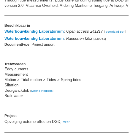
Through tide measurements: Eddy currents during spring tide at DGD winte
version 2.0. Vlaamse Overheid. Afdeling Maritieme Toegang: Antwerp. VI, 
Beschikbaar in
Waterbouwkundig Laboratorium
:
Open access 241217
[
download pdf
]
Waterbouwkundig Laboratorium
:
Rapporten I292
[239961]
Documenttype:
Projectrapport
Trefwoorden
Eddy currents
Measurement
Motion > Tidal motion > Tides > Spring tides
Siltation
Deurganckdok
[
Marine Regions
]
Brak water
Project
Opvolging externe effecten DGD,
meer