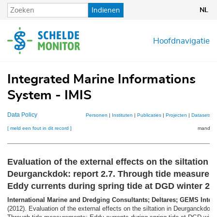
Overslaan
Indienen
NL
en
naar
de
Hoofdnavigatie
inhoud
gaan
Integrated Marine Informations
System - IMIS
Data Policy
Personen
|
Instituten
|
Publicaties
|
Projecten
|
Datasets
|
[ meld een fout in dit record ]
mandje (
Evaluation of the external effects on the siltation i
Deurganckdok: report 2.7. Through tide measurem
Eddy currents during spring tide at DGD winter 20
International Marine and Dredging Consultants; Deltares; GEMS Intern
(2012). Evaluation of the external effects on the siltation in Deurganckdok: 