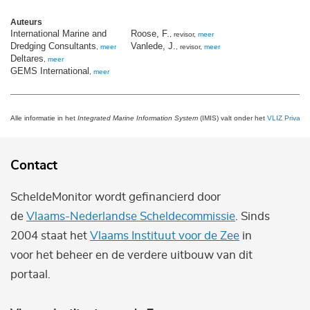
Auteurs
International Marine and
Roose, F.
, revisor,
meer
Dredging Consultants
Vanlede, J.
,
meer
, revisor,
meer
Deltares
,
meer
GEMS International
,
meer
Alle informatie in het
Integrated Marine Information System
(IMIS) valt onder het
VLIZ Privacy 
Contact
ScheldeMonitor wordt gefinancierd door
de
Vlaams-Nederlandse Scheldecommissie
. Sinds
2004 staat het
Vlaams Instituut voor de Zee
in
voor het beheer en de verdere uitbouw van dit
portaal.