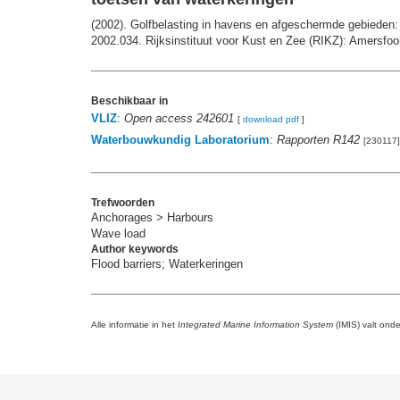
(2002). Golfbelasting in havens en afgeschermde gebieden:
2002.034. Rijksinstituut voor Kust en Zee (RIKZ): Amersfoor
Beschikbaar in
VLIZ
:
Open access 242601
[
download pdf
]
Waterbouwkundig Laboratorium
:
Rapporten R142
[230117]
Trefwoorden
Anchorages > Harbours
Wave load
Author keywords
Flood barriers; Waterkeringen
Alle informatie in het
Integrated Marine Information System
(IMIS) valt ond