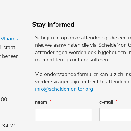
Stay informed
Schrijf u in op onze attendering, die een 
e
Vlaams-
nieuwe aanwinsten die via ScheldeMonito
4 staat
attenderingen worden ook bijgehouden i
t beheer
moment terug kunt consulteren.
Via onderstaande formulier kan u zich ins
verdere vragen zijn omtrent te attenderi
info@scheldemonitor.org
.
400
naam
e-mail
9-34 21