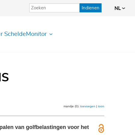
Indienen
NL
r ScheldeMonitor
IS
mandje (0):
toevoegen
|
toon
palen van golfbelastingen voor het