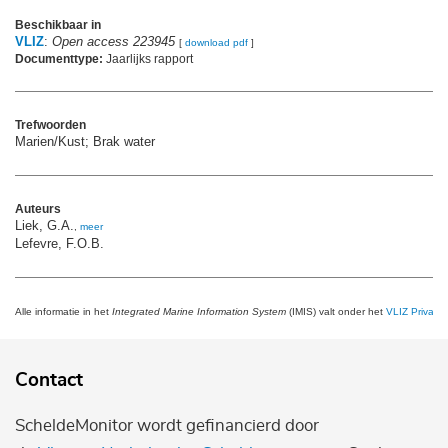
Beschikbaar in
VLIZ
:
Open access 223945
[
download pdf
]
Documenttype:
Jaarlijks rapport
Trefwoorden
Marien/Kust; Brak water
Auteurs
Liek, G.A.
,
meer
Lefevre, F.O.B.
Alle informatie in het
Integrated Marine Information System
(IMIS) valt onder het
VLIZ Privacy 
Contact
ScheldeMonitor wordt gefinancierd door