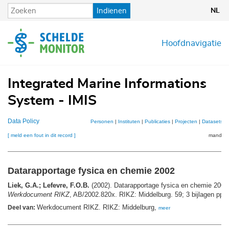
Overslaan
Indienen
NL
en
naar
de
Hoofdnavigatie
inhoud
gaan
Integrated Marine Informations
System - IMIS
Data Policy
Personen
|
Instituten
|
Publicaties
|
Projecten
|
Datasets
|
[ meld een fout in dit record ]
mandje (
Datarapportage fysica en chemie 2002
Liek, G.A.; Lefevre, F.O.B.
(2002). Datarapportage fysica en chemie 2002
Werkdocument RIKZ
, AB/2002.820x. RIKZ: Middelburg. 59; 3 bijlagen pp.
Werkdocument RIKZ. RIKZ: Middelburg,
Deel van:
meer