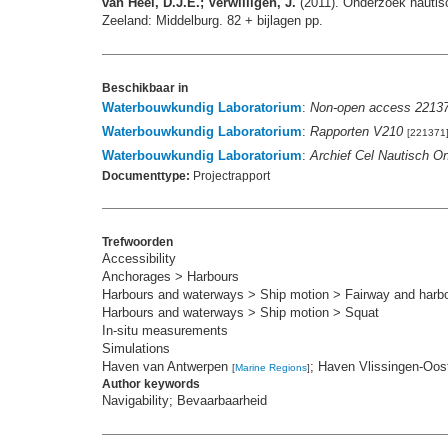
van Heel, D.J.E.; Verwilligen, J.
(2011). Onderzoek nautisc
Zeeland: Middelburg. 82 + bijlagen pp.
Beschikbaar in
Waterbouwkundig Laboratorium
:
Non-open access 2213
Waterbouwkundig Laboratorium
:
Rapporten V210
[221371
Waterbouwkundig Laboratorium
:
Archief Cel Nautisch O
Documenttype:
Projectrapport
Trefwoorden
Accessibility
Anchorages > Harbours
Harbours and waterways > Ship motion > Fairway and harb
Harbours and waterways > Ship motion > Squat
In-situ measurements
Simulations
Haven van Antwerpen
; Haven Vlissingen-Oo
[
Marine Regions
]
Author keywords
Navigability; Bevaarbaarheid