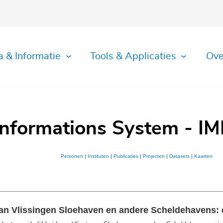
a & Informatie
Tools & Applicaties
Ove
Informations System - IM
Personen
|
Instituten
|
Publicaties
|
Projecten
|
Datasets
|
Kaarten
an Vlissingen Sloehaven en andere Scheldehavens: 