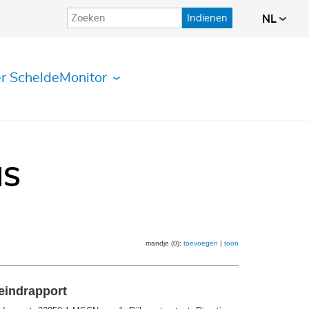
Indienen
NL
r ScheldeMonitor
IS
mandje (0):
toevoegen
|
toon
eindrapport