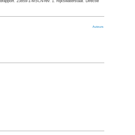
rapport. 23859-1-MSCN-rev. 1. Rijkswaterstaat. Directie
Auteurs