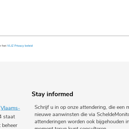
er het
VLIZ Privacy beleid
Stay informed
Schrijf u in op onze attendering, die een 
e
Vlaams-
nieuwe aanwinsten die via ScheldeMonito
4 staat
attenderingen worden ook bijgehouden i
t beheer
moment terug kunt consulteren.