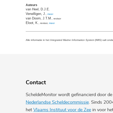
Auteurs
van Heel, D.J.E.
Verwilligen, J.
,
meer
van Doorn, J.T.M.
, revisor
Eloot, K.
, revisor,
meer
Alle informatie in het
Integrated Marine Information System
(IMIS) valt ond
Contact
ScheldeMonitor wordt gefinancierd door d
Nederlandse Scheldecommissie
. Sinds 200
het
Vlaams Instituut voor de Zee
in voor he