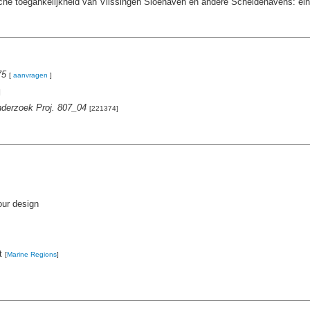
he toegankelijkheid van Vlissingen Sloehaven en andere Scheldehavens: eind
75
[
aanvragen
]
]
nderzoek Proj. 807_04
[221374]
our design
st
[
Marine Regions
]