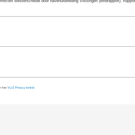
ffecten Westerschelde door havenuitbreiding Vlissingen (eindrapport).
Rappor
er het
VLIZ Privacy beleid