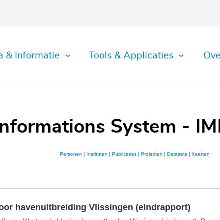
a & Informatie
Tools & Applicaties
Ove
Informations System - IM
Personen
|
Instituten
|
Publicaties
|
Projecten
|
Datasets
|
Kaarten
or havenuitbreiding Vlissingen (eindrapport)