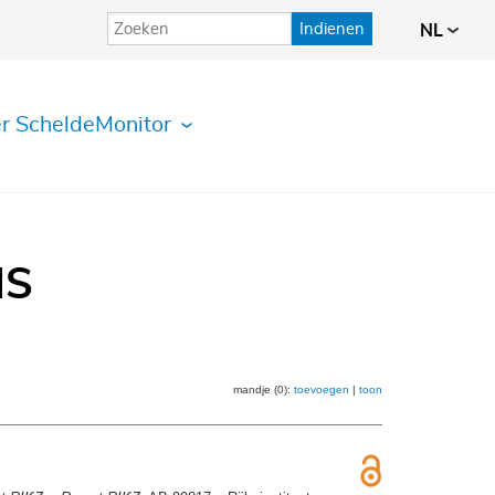
Indienen
NL
r ScheldeMonitor
IS
mandje (0):
toevoegen
|
toon