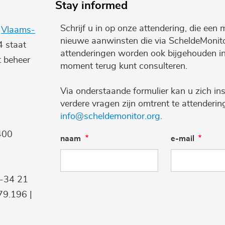
Stay informed
Schrijf u in op onze attendering, die een 
e
Vlaams-
nieuwe aanwinsten die via ScheldeMonito
4 staat
attenderingen worden ook bijgehouden i
t beheer
moment terug kunt consulteren.
Via onderstaande formulier kan u zich ins
verdere vragen zijn omtrent te attenderi
info@scheldemonitor.org
.
400
naam
e-mail
9-34 21
9.196 |