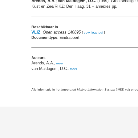
Arends, A.A.; van Maldegem, D.C.
(1999). Grootschalige e
Kust en Zee/RIKZ: Den Haag. 31 + annexes pp.
Beschikbaar in
VLIZ
:
Open access 140895
[
download pdf
]
Documenttype:
Eindrapport
Auteurs
Arends, A.A.
,
meer
van Maldegem, D.C.
,
meer
Alle informatie in het
Integrated Marine Information System
(IMIS) valt ond