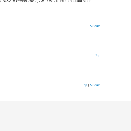
t RIKZ = Report RIKZ
, AB-99817x. Rijksinstituut voor
Auteurs
Top
Top
|
Auteurs