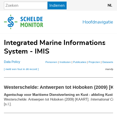
Overslaan
Indienen
NL
en
naar
de
Hoofdnavigatie
inhoud
gaan
Integrated Marine Informations
System - IMIS
Data Policy
Personen
|
Instituten
|
Publicaties
|
Projecten
|
Datasets
|
K
[ meld een fout in dit record ]
mandje (0
Westerschelde: Antwerpen tot Hoboken (2009) [K
Agentschap voor Maritieme Dienstverlening en Kust - afdeling Kust
(2
Westerschelde: Antwerpen tot Hoboken (2009) [KAART].
International Cha
[s.l.].