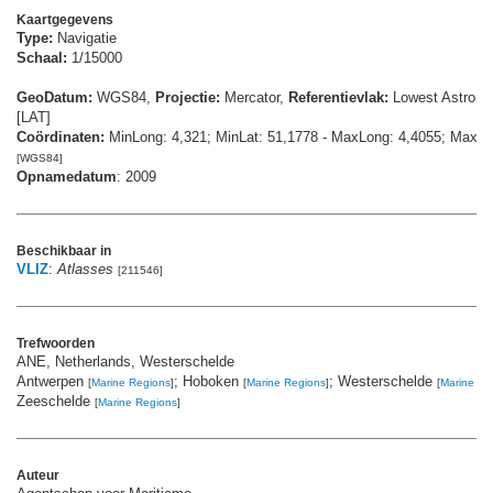
Kaartgegevens
Type:
Navigatie
Schaal:
1/15000
GeoDatum:
WGS84,
Projectie:
Mercator,
Referentievlak:
Lowest Astrono
[LAT]
Coördinaten:
MinLong: 4,321; MinLat: 51,1778 - MaxLong: 4,4055; MaxLa
[WGS84]
Opnamedatum
: 2009
Beschikbaar in
VLIZ
:
Atlasses
[211546]
Trefwoorden
ANE, Netherlands, Westerschelde
Antwerpen
; Hoboken
; Westerschelde
[
Marine Regions
]
[
Marine Regions
]
[
Marine Re
Zeeschelde
[
Marine Regions
]
Auteur