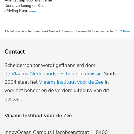
Agentschap voor Maritieme
Dienstverlening en Kust -
afdeling Kust
,
meer
Alle informatie in het
Integrated Marine Information System
(IMIS) valt onder het
VLIZ Privacy 
Contact
ScheldeMonitor wordt gefinancierd door
de
Vlaams-Nederlandse Scheldecommissie
. Sinds
2004 staat het
Vlaams Instituut voor de Zee
in
voor het beheer en de verdere uitbouw van dit
portaal.
Vlaams Instituut voor de Zee
InnovOcean Campus | Jacobsenstraat 1, 8400