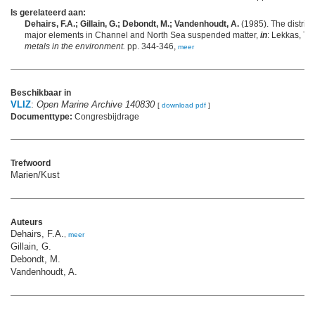
Is gerelateerd aan:
Dehairs, F.A.; Gillain, G.; Debondt, M.; Vandenhoudt, A.
(1985). The distribu
major elements in Channel and North Sea suspended matter,
in
: Lekkas, T.D
metals in the environment.
pp. 344-346,
meer
Beschikbaar in
VLIZ
:
Open Marine Archive 140830
[
download pdf
]
Documenttype:
Congresbijdrage
Trefwoord
Marien/Kust
Auteurs
Dehairs, F.A.
,
meer
Gillain, G.
Debondt, M.
Vandenhoudt, A.