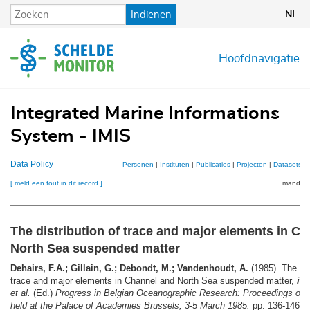
Overslaan
Indienen
NL
en
naar
de
Hoofdnavigatie
inhoud
gaan
Integrated Marine Informations
System - IMIS
Data Policy
Personen
|
Instituten
|
Publicaties
|
Projecten
|
Datasets
|
[ meld een fout in dit record ]
mandje (
The distribution of trace and major elements in C
North Sea suspended matter
Dehairs, F.A.; Gillain, G.; Debondt, M.; Vandenhoudt, A.
(1985). The dis
trace and major elements in Channel and North Sea suspended matter,
in
:
et al.
(Ed.)
Progress in Belgian Oceanographic Research: Proceedings of
held at the Palace of Academies Brussels, 3-5 March 1985.
pp. 136-146