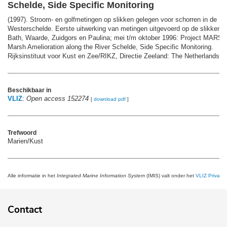
Schelde, Side Specific Monitoring
(1997). Stroom- en golfmetingen op slikken gelegen voor schorren in de
Westerschelde. Eerste uitwerking van metingen uitgevoerd op de slikken 
Bath, Waarde, Zuidgors en Paulina; mei t/m oktober 1996: Project MARS
Marsh Amelioration along the River Schelde, Side Specific Monitoring.
Rijksinstituut voor Kust en Zee/RIKZ, Directie Zeeland: The Netherlands. 9
Beschikbaar in
VLIZ
:
Open access 152274
[
download pdf
]
Trefwoord
Marien/Kust
Alle informatie in het
Integrated Marine Information System
(IMIS) valt onder het
VLIZ Privacy 
Contact