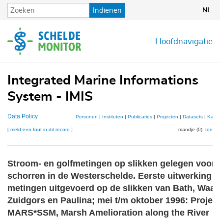
Overslaan
Indienen
NL
en
naar
de
Hoofdnavigatie
inhoud
gaan
Integrated Marine Informations
System - IMIS
Data Policy
Personen
|
Instituten
|
Publicaties
|
Projecten
|
Datasets
|
Kaar
[ meld een fout in dit record ]
mandje (0):
toevo
Stroom- en golfmetingen op slikken gelegen voor
schorren in de Westerschelde. Eerste uitwerking 
metingen uitgevoerd op de slikken van Bath, Waar
Zuidgors en Paulina; mei t/m oktober 1996: Projec
MARS*SSM, Marsh Amelioration along the River