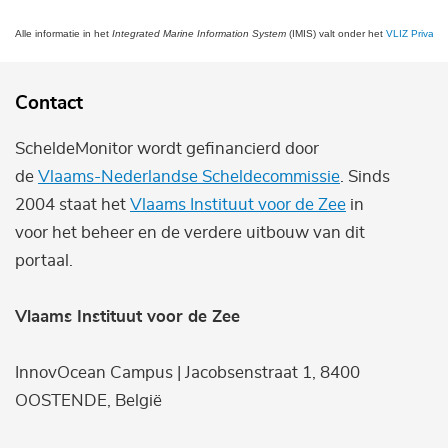
Alle informatie in het
Integrated Marine Information System
(IMIS) valt onder het
VLIZ Privacy 
Contact
ScheldeMonitor wordt gefinancierd door
de
Vlaams-Nederlandse Scheldecommissie
. Sinds
2004 staat het
Vlaams Instituut voor de Zee
in
voor het beheer en de verdere uitbouw van dit
portaal.
Vlaams Instituut voor de Zee
InnovOcean Campus | Jacobsenstraat 1, 8400
OOSTENDE, België