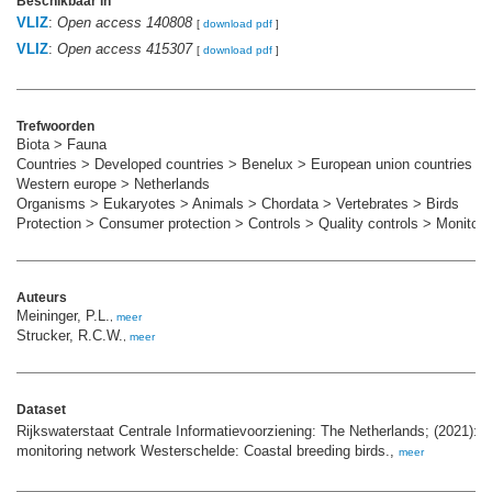
Beschikbaar in
VLIZ
:
Open access 140808
[
download pdf
]
VLIZ
:
Open access 415307
[
download pdf
]
Trefwoorden
Biota > Fauna
Countries > Developed countries > Benelux > European union countries >
Western europe > Netherlands
Organisms > Eukaryotes > Animals > Chordata > Vertebrates > Birds
Protection > Consumer protection > Controls > Quality controls > Monitori
Auteurs
Meininger, P.L.
,
meer
Strucker, R.C.W.
,
meer
Dataset
Rijkswaterstaat Centrale Informatievoorziening: The Netherlands; (2021): 
monitoring network Westerschelde: Coastal breeding birds.,
meer