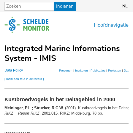
Overslaan
Indienen
NL
en
naar
de
Hoofdnavigatie
inhoud
gaan
Integrated Marine Informations
System - IMIS
Data Policy
Personen
|
Instituten
|
Publicaties
|
Projecten
|
Datase
[ meld een fout in dit record ]
Kustbroedvogels in het Deltagebied in 2000
Meininger, P.L.; Strucker, R.C.W.
(2001). Kustbroedvogels in het Deltage
RIKZ = Report RIKZ
, 2001.015. RIKZ: Middelburg. 78 pp.