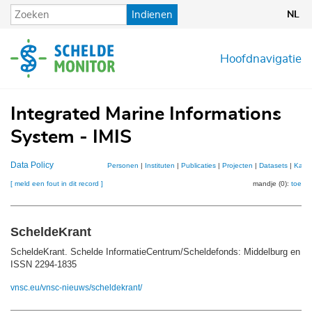
Overslaan
Indienen
NL
en
naar
de
Hoofdnavigatie
inhoud
gaan
Integrated Marine Informations
System - IMIS
Data Policy
Personen
|
Instituten
|
Publicaties
|
Projecten
|
Datasets
|
Kaar
[ meld een fout in dit record ]
mandje (0):
toevo
ScheldeKrant
ScheldeKrant. Schelde InformatieCentrum/Scheldefonds: Middelburg en O
ISSN 2294-1835
vnsc.eu/vnsc-nieuws/scheldekrant/