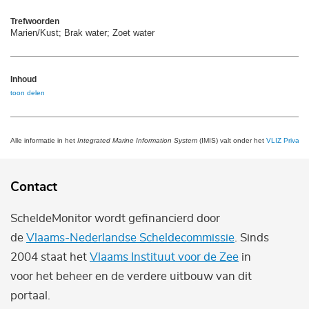
Trefwoorden
Marien/Kust; Brak water; Zoet water
Inhoud
toon delen
Alle informatie in het
Integrated Marine Information System
(IMIS) valt onder het
VLIZ Privacy 
Contact
ScheldeMonitor wordt gefinancierd door
de
Vlaams-Nederlandse Scheldecommissie
. Sinds
2004 staat het
Vlaams Instituut voor de Zee
in
voor het beheer en de verdere uitbouw van dit
portaal.