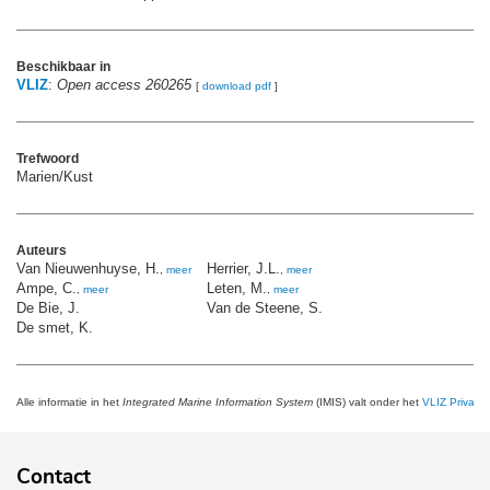
Beschikbaar in
VLIZ
:
Open access 260265
[
download pdf
]
Trefwoord
Marien/Kust
Auteurs
Van Nieuwenhuyse, H.
Herrier, J.L.
,
meer
,
meer
Ampe, C.
Leten, M.
,
meer
,
meer
De Bie, J.
Van de Steene, S.
De smet, K.
Alle informatie in het
Integrated Marine Information System
(IMIS) valt onder het
VLIZ Privacy 
Contact