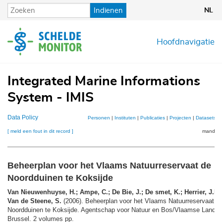
Overslaan
Indienen
NL
en
naar
de
Hoofdnavigatie
inhoud
gaan
Integrated Marine Informations
System - IMIS
Data Policy
Personen
|
Instituten
|
Publicaties
|
Projecten
|
Datasets
|
[ meld een fout in dit record ]
mandje (
Beheerplan voor het Vlaams Natuurreservaat de
Noordduinen te Koksijde
Van Nieuwenhuyse, H.; Ampe, C.; De Bie, J.; De smet, K.; Herrier, J.L.;
Van de Steene, S.
(2006). Beheerplan voor het Vlaams Natuurreservaat d
Noordduinen te Koksijde. Agentschap voor Natuur en Bos/Vlaamse Landma
Brussel. 2 volumes pp.