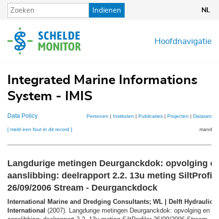
Overslaan
Indienen
NL
en
naar
de
Hoofdnavigatie
inhoud
gaan
Integrated Marine Informations
System - IMIS
Data Policy
Personen
|
Instituten
|
Publicaties
|
Projecten
|
Datasets
|
[ meld een fout in dit record ]
mandje (
Langdurige metingen Deurganckdok: opvolging en
aanslibbing: deelrapport 2.2. 13u meting SiltProfile
26/09/2006 Stream - Deurganckdock
International Marine and Dredging Consultants; WL | Delft Hydraulic
International
(2007). Langdurige metingen Deurganckdok: opvolging en an