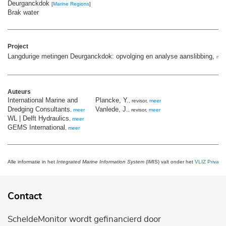
Deurganckdok
[
Marine Regions
]
Brak water
Project
Langdurige metingen Deurganckdok: opvolging en analyse aanslibbing,
mee
Auteurs
International Marine and
Plancke, Y.
, revisor,
meer
Dredging Consultants
Vanlede, J.
,
meer
, revisor,
meer
WL | Delft Hydraulics
,
meer
GEMS International
,
meer
Alle informatie in het
Integrated Marine Information System
(IMIS) valt onder het
VLIZ Privacy 
Contact
ScheldeMonitor wordt gefinancierd door