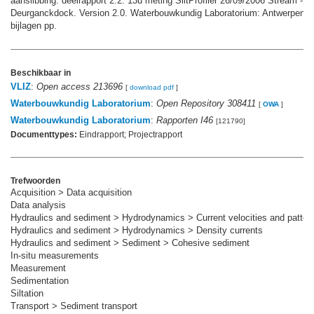
aanslibbing: deelrapport 2.2. 13u meting SiltProfiler 26/09/2006 Stream -
Deurganckdock. Version 2.0. Waterbouwkundig Laboratorium: Antwerpen. I
bijlagen pp.
Beschikbaar in
VLIZ
:
Open access 213696
[
download pdf
]
Waterbouwkundig Laboratorium
:
Open Repository 308411
[
OWA
]
Waterbouwkundig Laboratorium
:
Rapporten I46
[121790]
Documenttypes:
Eindrapport; Projectrapport
Trefwoorden
Acquisition > Data acquisition
Data analysis
Hydraulics and sediment > Hydrodynamics > Current velocities and patter
Hydraulics and sediment > Hydrodynamics > Density currents
Hydraulics and sediment > Sediment > Cohesive sediment
In-situ measurements
Measurement
Sedimentation
Siltation
Transport > Sediment transport