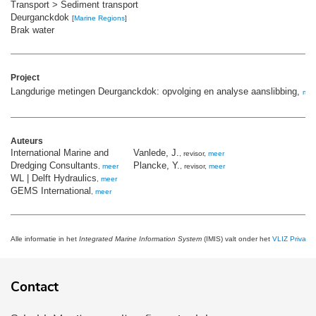
Transport > Sediment transport
Deurganckdok
[
Marine Regions
]
Brak water
Project
Langdurige metingen Deurganckdok: opvolging en analyse aanslibbing,
mee
Auteurs
International Marine and
Vanlede, J.
, revisor,
meer
Dredging Consultants
Plancke, Y.
,
meer
, revisor,
meer
WL | Delft Hydraulics
,
meer
GEMS International
,
meer
Alle informatie in het
Integrated Marine Information System
(IMIS) valt onder het
VLIZ Privacy 
Contact