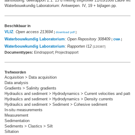
aanslibbing: deelrapport 2.1: 13 u meting siltprofiler 21/03/2006
Laure Mari
Waterbouwkundig Laboratorium: Antwerpen. IV, 19 + bijlagen pp.
Beschikbaar in
VLIZ
:
Open access 213694
[
download pdf
]
Waterbouwkundig Laboratorium
:
Open Repository 308409
[
OWA
]
Waterbouwkundig Laboratorium
:
Rapporten I12
[120387]
Documenttypes:
Eindrapport; Projectrapport
Trefwoorden
Acquisition > Data acquisition
Data analysis
Gradients > Salinity gradients
Hydraulics and sediment > Hydrodynamics > Current velocities and patter
Hydraulics and sediment > Hydrodynamics > Density currents
Hydraulics and sediment > Sediment > Cohesive sediment
In-situ measurements
Measurement
Sedimentation
Sediments > Clastics > Silt
Siltation