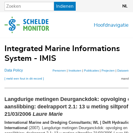
Overslaan
Indienen
NL
en
naar
de
Hoofdnavigatie
inhoud
gaan
Integrated Marine Informations
System - IMIS
Data Policy
Personen
|
Instituten
|
Publicaties
|
Projecten
|
Datasets
|
[ meld een fout in dit record ]
mandje (
Langdurige metingen Deurganckdok: opvolging en
aanslibbing: deelrapport 2.1: 13 u meting siltprofil
21/03/2006
Laure Marie
International Marine and Dredging Consultants; WL | Delft Hydraulic
International
(2007). Langdurige metingen Deurganckdok: opvolging en an