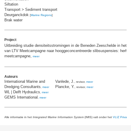
Siltation
Transport > Sediment transport
Deurganckdok
[
Marine Regions
]
Brak water
Project
Uitbreiding studie densiteitsstromingen in de Beneden Zeeschelde in het k
van LTV Meetcampagne naar hooggeconcentreerde slibsuspensies: herhal
meetcampagne,
meer
Auteurs
International Marine and
Vanlede, J.
, revisor,
meer
Dredging Consultants
Plancke, Y.
,
meer
, revisor,
meer
WL | Delft Hydraulics
,
meer
GEMS International
,
meer
Alle informatie in het
Integrated Marine Information System
(IMIS) valt onder het
VLIZ Privacy 