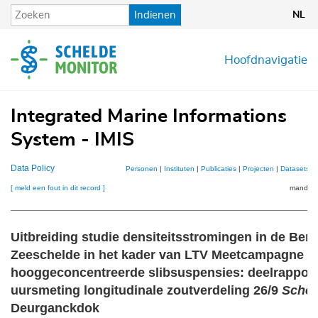
Overslaan
Indienen
NL
en
naar
de
Hoofdnavigatie
inhoud
gaan
Integrated Marine Informations
System - IMIS
Data Policy
Personen
|
Instituten
|
Publicaties
|
Projecten
|
Datasets
|
[ meld een fout in dit record ]
mandje (
Uitbreiding studie densiteitsstromingen in de Ben
Zeeschelde in het kader van LTV Meetcampagne n
hooggeconcentreerde slibsuspensies: deelrapport 
uursmeting longitudinale zoutverdeling 26/9
Schel
Deurganckdok