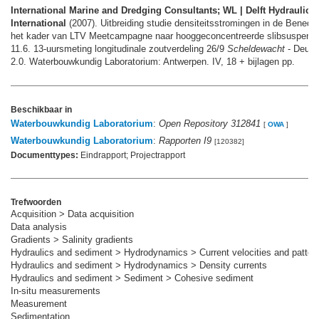
International Marine and Dredging Consultants; WL | Delft Hydraulic
International
(2007). Uitbreiding studie densiteitsstromingen in de Bened
het kader van LTV Meetcampagne naar hooggeconcentreerde slibsuspensie
11.6. 13-uursmeting longitudinale zoutverdeling 26/9
Scheldewacht
- Deurg
2.0. Waterbouwkundig Laboratorium: Antwerpen. IV, 18 + bijlagen pp.
Beschikbaar in
Waterbouwkundig Laboratorium
:
Open Repository 312841
[
OWA
]
Waterbouwkundig Laboratorium
:
Rapporten I9
[120382]
Documenttypes:
Eindrapport; Projectrapport
Trefwoorden
Acquisition > Data acquisition
Data analysis
Gradients > Salinity gradients
Hydraulics and sediment > Hydrodynamics > Current velocities and patter
Hydraulics and sediment > Hydrodynamics > Density currents
Hydraulics and sediment > Sediment > Cohesive sediment
In-situ measurements
Measurement
Sedimentation