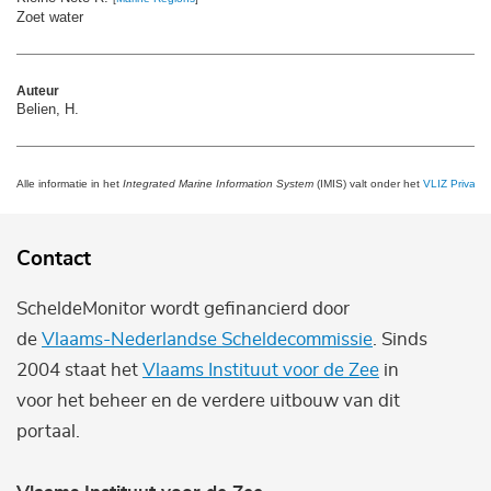
Zoet water
Auteur
Belien, H.
Alle informatie in het
Integrated Marine Information System
(IMIS) valt onder het
VLIZ Privacy 
Contact
ScheldeMonitor wordt gefinancierd door
de
Vlaams-Nederlandse Scheldecommissie
. Sinds
2004 staat het
Vlaams Instituut voor de Zee
in
voor het beheer en de verdere uitbouw van dit
portaal.