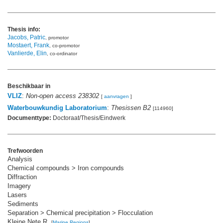
Thesis info:
Jacobs, Patric
, promotor
Mostaert, Frank
, co-promotor
Vanlierde, Elin
, co-ordinator
Beschikbaar in
VLIZ
:
Non-open access 238302
[
aanvragen
]
Waterbouwkundig Laboratorium
:
Thesissen B2
[114960]
Documenttype:
Doctoraat/Thesis/Eindwerk
Trefwoorden
Analysis
Chemical compounds > Iron compounds
Diffraction
Imagery
Lasers
Sediments
Separation > Chemical precipitation > Flocculation
Kleine Nete R.
[
Marine Regions
]