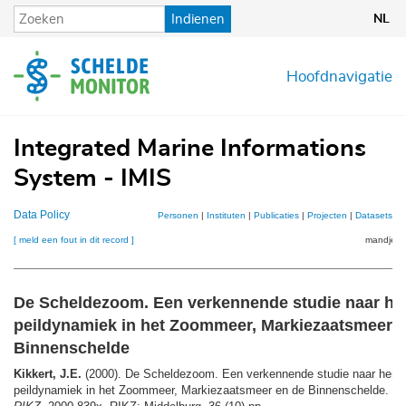
Overslaan
Indienen
NL
en
naar
de
Hoofdnavigatie
inhoud
gaan
Integrated Marine Informations
System - IMIS
Data Policy
Personen
|
Instituten
|
Publicaties
|
Projecten
|
Datasets
|
K
[ meld een fout in dit record ]
mandje (0
De Scheldezoom. Een verkennende studie naar her
peildynamiek in het Zoommeer, Markiezaatsmeer 
Binnenschelde
Kikkert, J.E.
(2000). De Scheldezoom. Een verkennende studie naar herst
peildynamiek in het Zoommeer, Markiezaatsmeer en de Binnenschelde.
We