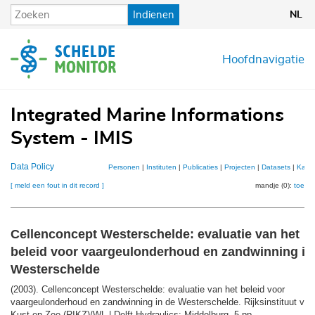
Overslaan
Indienen
NL
en
naar
de
Hoofdnavigatie
inhoud
gaan
Integrated Marine Informations
System - IMIS
Data Policy
Personen
|
Instituten
|
Publicaties
|
Projecten
|
Datasets
|
Kaar
[ meld een fout in dit record ]
mandje (0):
toevo
Cellenconcept Westerschelde: evaluatie van het
beleid voor vaargeulonderhoud en zandwinning in
Westerschelde
(2003). Cellenconcept Westerschelde: evaluatie van het beleid voor
vaargeulonderhoud en zandwinning in de Westerschelde. Rijksinstituut voo
Kust en Zee (RIKZ)/WL | Delft Hydraulics: Middelburg. 5 pp.