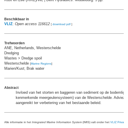
Beschikbaar in
VLIZ
:
Open access 116612
[
download pdf
]
Trefwoorden
ANE, Netherlands, Westerschelde
Dredging
Wastes > Dredge spoil
Westerschelde
[
Marine Regions
]
Marien/Kust; Brak water
Abstract
Invloed van het storten en baggeren van sediment op de bodemliggi
kenmerkende meergeulensysteem) van de Westerschelde. Advieze
aangereikt ter verbetering van het bestaande beleid.
Alle informatie in het
Integrated Marine Information System
(IMIS) valt onder het
VLIZ Privacy 