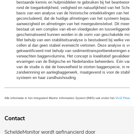
bestaande kennis en hulpmiddelen te gebruiken bij het beantwoord
rond de toegankelijkheid, veiligheid en natuurlijkheid van het Schel
basis van een analyse van de historische ontwikkelingen van het es
geconcludeerd, dat de huidige afmetingen van het systeem bepaald
aanwezigheid en afmetingen van het meergeulenstelsel. Dit meergeu
bestaat uit een complex van eb-en vloedgeulen en tussenliggende p
geschematiseerd kunnen worden in de vorm van geschakelde morfol
Met behulp van een stabiliteitsanalyse is bestudeerd bij welke vers
cellen al dan geen stabiel evenwicht vertonen. Deze analyse is verd
gekwantificeerd met behulp van sedimenttransportberekeningen en 
verwachten baggervolumina. Het concept is kwalitatief gevalideerd
ervaringen van de Belgische en Nederlandse beheerders. Eén van d
van de studie is dat de hoeveelheid te storten baggerspecie, in relati
zandwinnning en aanlegbaggerwerk, maatgevend is voor de stabilite
systeem en haar zandhuishouding.
Alle informatie in het
Integrated Marine Information System
(IMIS) valt onder het
VLIZ Privacy 
Contact
ScheldeMonitor wordt gefinancierd door