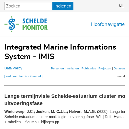
Overslaan
Indienen
NL
en
naar
de
Hoofdnavigatie
inhoud
gaan
Integrated Marine Informations
System - IMIS
Data Policy
Personen
|
Instituten
|
Publicaties
|
Projecten
|
Datasets
|
[ meld een fout in dit record ]
mandje (
Lange termijnvisie Schelde-estuarium cluster morf
uitvoeringsfase
Winterwerp, J.C.; Jeuken, M.-C.J.L.; Helvert, M.A.G.
(2000). Lange termi
Schelde-estuarium cluster morfologie: uitvoeringsfase. WL | Delft Hydraulic
+ tabellen + figuren + bijlagen pp.