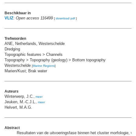
Beschikbaar in
VLIZ
:
Open access 116499
[
download pdf
]
Trefwoorden
ANE, Netherlands, Westerschelde
Dredging
Topographic features > Channels
Topography > Topography (geology) > Bottom topography
Westerschelde
[
Marine Regions
]
Marien/Kust; Brak water
Auteurs
Winterwerp, J.C.
,
meer
Jeuken, M.-C.J.L.
,
meer
Helvert, M.A.G.
Abstract
Resultaten van de uitvoeringsfase binnen het cluster morfologie, wa