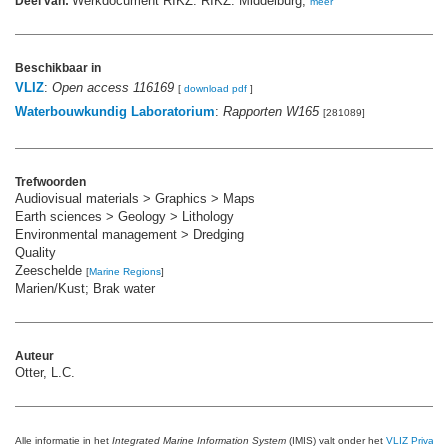
Werkdocument RIKZ. RIKZ: Middelburg,
Deel van:
meer
Beschikbaar in
VLIZ
:
Open access 116169
[
download pdf
]
Waterbouwkundig Laboratorium
:
Rapporten W165
[281089]
Trefwoorden
Audiovisual materials > Graphics > Maps
Earth sciences > Geology > Lithology
Environmental management > Dredging
Quality
Zeeschelde
[
Marine Regions
]
Marien/Kust; Brak water
Auteur
Otter, L.C.
Alle informatie in het
Integrated Marine Information System
(IMIS) valt onder het
VLIZ Privacy 