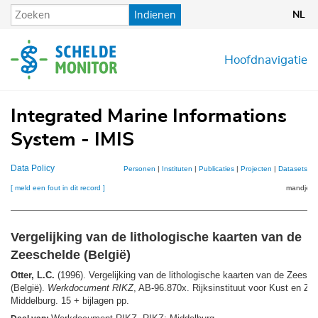
Overslaan
Indienen
NL
en
naar
de
Hoofdnavigatie
inhoud
gaan
Integrated Marine Informations
System - IMIS
Data Policy
Personen
|
Instituten
|
Publicaties
|
Projecten
|
Datasets
|
K
[ meld een fout in dit record ]
mandje (0
Vergelijking van de lithologische kaarten van de
Zeeschelde (België)
Otter, L.C.
(1996). Vergelijking van de lithologische kaarten van de Zeesch
(België).
Werkdocument RIKZ
, AB-96.870x. Rijksinstituut voor Kust en Ze
Middelburg. 15 + bijlagen pp.