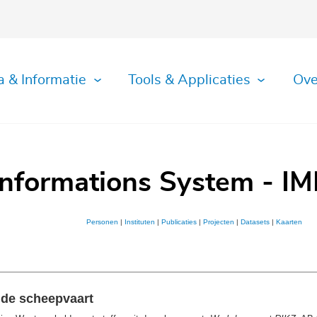
a & Informatie
Tools & Applicaties
Ove
Informations System - IM
Personen
|
Instituten
|
Publicaties
|
Projecten
|
Datasets
|
Kaarten
 de scheepvaart