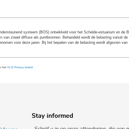
sondersteunend systeem (BOS) ontwikkeld voor het Schelde-estuarium en de 
 van zowel diffuse als puntbronnen. Behandeld wordt de belasting vanuit de
enomen voor deze jaren. Bij het bepalen van de belasting wordt afgezien van 
er het
VLIZ Privacy beleid
Stay informed
Schrijf u in op onze attendering, die een 