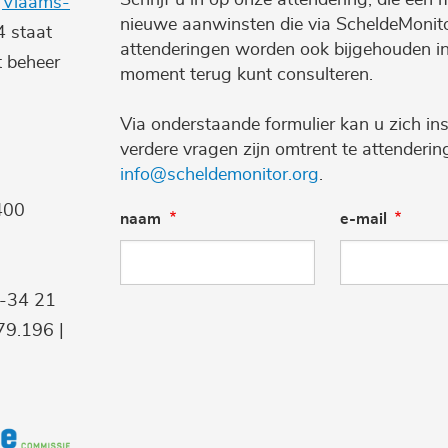
e
Vlaams-
nieuwe aanwinsten die via ScheldeMonito
4 staat
attenderingen worden ook bijgehouden i
t beheer
moment terug kunt consulteren.
Via onderstaande formulier kan u zich ins
verdere vragen zijn omtrent te attenderi
info@scheldemonitor.org
.
400
naam
e-mail
9-34 21
9.196 |