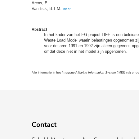
Arens, E.
Van Eck, B.T.M.
,
meer
Abstract
In het kader van het EG-project LIFE is een beleid
Waste Load Model waarin belastingen opgenomen zijn
voor de jaren 1991 en 1992 zijn alleen gegevens opg
omdat deze niet in het model zijn opgenomen.
Alle informatie in het
Integrated Marine Information System
(IMIS) valt ond
Contact