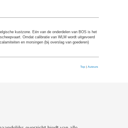
Belgische kustzone. Eén van de onderdelen van BOS is het
 scheepvaart. Omdat calibratie van WLM wordt uitgevoerd
calamiteiten en morsingen (bij overslag van goederen)
Top
|
Auteurs
maandelijks overzicht biedt van alle