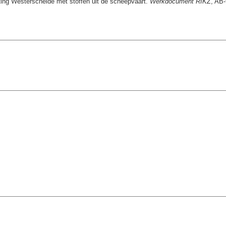
ting Westerschelde met stoffen uit de scheepvaart.
Werkdocument RIKZ
, AB-