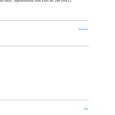
95.880X. Rijksinstituut voor Kust en Zee (RIKZ):
Auteurs
Top