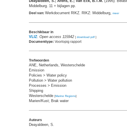
Deayaldeen, S.; Arens, E.; Van Eck, B.T.M.
(1995). Belas
Middelburg. 11 + bijlagen pp.
Werkdocument RIKZ. RIKZ: Middelburg,
Deel van:
meer
Beschikbaar in
VLIZ
:
Open access 115942
[
download pdf
]
Documenttype:
Voorlopig rapport
Trefwoorden
ANE, Netherlands, Westerschelde
Emission
Policies > Water policy
Pollution > Water pollution
Processes > Emission
Shipping
Westerschelde
[
Marine Regions
]
Marien/Kust; Brak water
Auteurs
Deayaldeen, S.