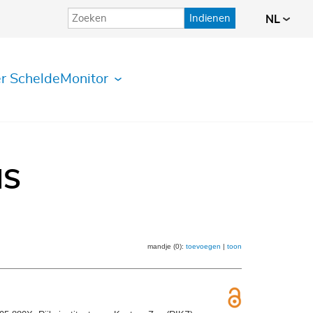
Indienen
NL
r ScheldeMonitor
IS
mandje (0):
toevoegen
|
toon