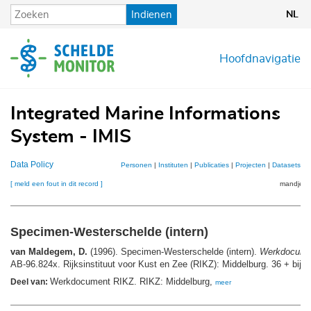
Overslaan
Indienen
NL
en
naar
de
Hoofdnavigatie
inhoud
gaan
Integrated Marine Informations
System - IMIS
Data Policy
Personen
|
Instituten
|
Publicaties
|
Projecten
|
Datasets
|
K
[ meld een fout in dit record ]
mandje (0
Specimen-Westerschelde (intern)
van Maldegem, D.
(1996). Specimen-Westerschelde (intern).
Werkdocume
AB-96.824x. Rijksinstituut voor Kust en Zee (RIKZ): Middelburg. 36 + bijla
Werkdocument RIKZ. RIKZ: Middelburg,
Deel van:
meer