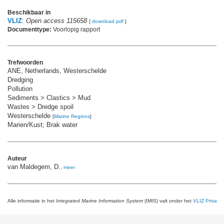
Beschikbaar in
VLIZ
:
Open access 115658
[
download pdf
]
Documenttype:
Voorlopig rapport
Trefwoorden
ANE, Netherlands, Westerschelde
Dredging
Pollution
Sediments > Clastics > Mud
Wastes > Dredge spoil
Westerschelde
[
Marine Regions
]
Marien/Kust; Brak water
Auteur
van Maldegem, D.
,
meer
Alle informatie in het
Integrated Marine Information System
(IMIS) valt onder het
VLIZ Privacy 