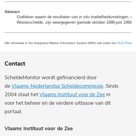
Abstract
Grafieken waarin de resultaten van
in situ
troebelheidsmetingen, uit
Westerschelde, zijn weergegeven (periode oktober 1998-juni 1999)
Alle informatie in het
Integrated Marine Information System
(IMIS) valt onder het
VLIZ Privacy 
Contact
ScheldeMonitor wordt gefinancierd door
de
Vlaams-Nederlandse Scheldecommissie
. Sinds
2004 staat het
Vlaams Instituut voor de Zee
in
voor het beheer en de verdere uitbouw van dit
portaal.
Vlaams Instituut voor de Zee