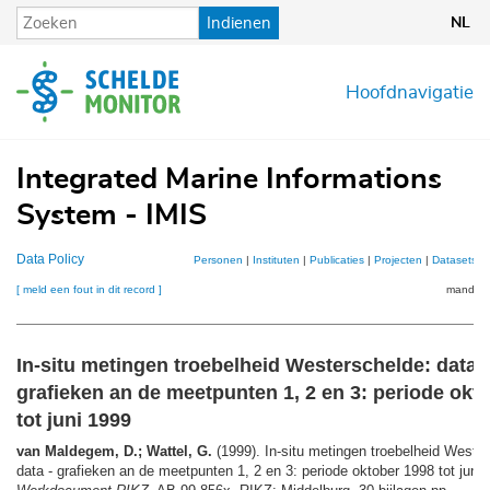
Overslaan
Indienen
NL
en
naar
de
Hoofdnavigatie
inhoud
gaan
Integrated Marine Informations
System - IMIS
Data Policy
Personen
|
Instituten
|
Publicaties
|
Projecten
|
Datasets
|
[ meld een fout in dit record ]
mandje (
In-situ metingen troebelheid Westerschelde: data -
grafieken an de meetpunten 1, 2 en 3: periode okt
tot juni 1999
van Maldegem, D.; Wattel, G.
(1999). In-situ metingen troebelheid Weste
data - grafieken an de meetpunten 1, 2 en 3: periode oktober 1998 tot juni 