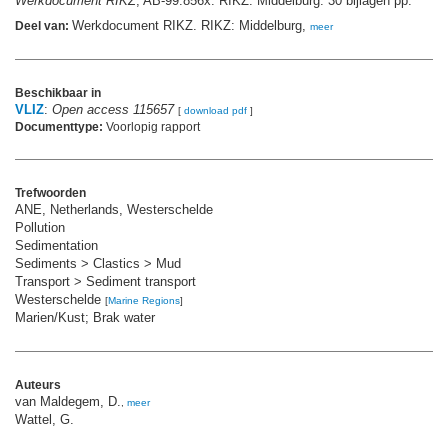
Werkdocument RIKZ
, AB-99.856x. RIKZ: Middelburg. 30 bijlagen pp.
Werkdocument RIKZ. RIKZ: Middelburg,
Deel van:
meer
Beschikbaar in
VLIZ
:
Open access 115657
[
download pdf
]
Documenttype:
Voorlopig rapport
Trefwoorden
ANE, Netherlands, Westerschelde
Pollution
Sedimentation
Sediments > Clastics > Mud
Transport > Sediment transport
Westerschelde
[
Marine Regions
]
Marien/Kust; Brak water
Auteurs
van Maldegem, D.
,
meer
Wattel, G.