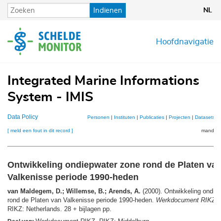
Overslaan
Indienen
NL
en
naar
de
Hoofdnavigatie
inhoud
gaan
Integrated Marine Informations
System - IMIS
Data Policy
Personen
|
Instituten
|
Publicaties
|
Projecten
|
Datasets
|
[ meld een fout in dit record ]
mandje (
Ontwikkeling ondiepwater zone rond de Platen va
Valkenisse periode 1990-heden
van Maldegem, D.; Willemse, B.; Arends, A.
(2000). Ontwikkeling ondie
rond de Platen van Valkenisse periode 1990-heden.
Werkdocument RIKZ
,
RIKZ: Netherlands. 28 + bijlagen pp.