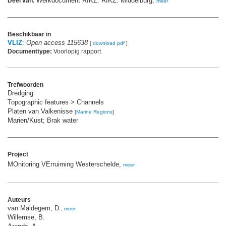
Werkdocument RIKZ. RIKZ: Middelburg,
Deel van:
meer
Beschikbaar in
VLIZ
:
Open access 115638
[
download pdf
]
Documenttype:
Voorlopig rapport
Trefwoorden
Dredging
Topographic features > Channels
Platen van Valkenisse
[
Marine Regions
]
Marien/Kust; Brak water
Project
MOnitoring VErruiming Westerschelde,
meer
Auteurs
van Maldegem, D.
,
meer
Willemse, B.