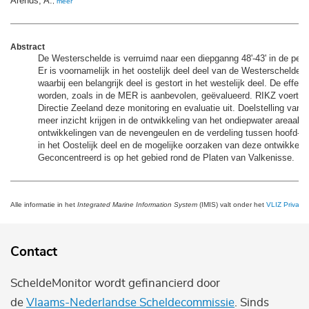
Arends, A.
,
meer
Abstract
De Westerschelde is verruimd naar een diepganng 48'-43' in de per
Er is voornamelijk in het oostelijk deel deel van de Westerschelde 
waarbij een belangrijk deel is gestort in het westelijk deel. De effec
worden, zoals in de MER is aanbevolen, geëvalueerd. RIKZ voert
Directie Zeeland deze monitoring en evaluatie uit. Doelstelling van d
meer inzicht krijgen in de ontwikkeling van het ondiepwater areaal, 
ontwikkelingen van de nevengeulen en de verdeling tussen hoofd- 
in het Oostelijk deel en de mogelijke oorzaken van deze ontwikkeli
Geconcentreerd is op het gebied rond de Platen van Valkenisse.
Alle informatie in het
Integrated Marine Information System
(IMIS) valt onder het
VLIZ Privacy 
Contact
ScheldeMonitor wordt gefinancierd door
de
Vlaams-Nederlandse Scheldecommissie
. Sinds