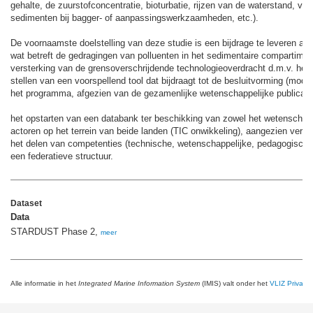
gehalte, de zuurstofconcentratie, bioturbatie, rijzen van de waterstand, vrij
sedimenten bij bagger- of aanpassingswerkzaamheden, etc.).
De voornaamste doelstelling van deze studie is een bijdrage te leveren aa
wat betreft de gedragingen van polluenten in het sedimentaire compartimen
versterking van de grensoverschrijdende technologieoverdracht d.m.v. het 
stellen van een voorspellend tool dat bijdraagt tot de besluitvorming (mode
het programma, afgezien van de gezamenlijke wetenschappelijke publicatie
het opstarten van een databank ter beschikking van zowel het wetenschapp
actoren op het terrein van beide landen (TIC onwikkeling), aangezien vervu
het delen van competenties (technische, wetenschappelijke, pedagogische
een federatieve structuur.
Dataset
Data
STARDUST Phase 2,
meer
Alle informatie in het
Integrated Marine Information System
(IMIS) valt onder het
VLIZ Privacy 