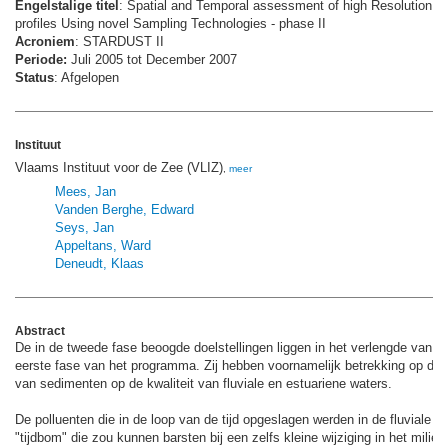
Engelstalige titel
: Spatial and Temporal assessment of high Resolution D
profiles Using novel Sampling Technologies - phase II
Acroniem
: STARDUST II
Periode:
Juli 2005 tot December 2007
Status
: Afgelopen
Instituut
Vlaams Instituut voor de Zee (VLIZ)
,
meer
Mees, Jan
Vanden Berghe, Edward
Seys, Jan
Appeltans, Ward
Deneudt, Klaas
Abstract
De in de tweede fase beoogde doelstellingen liggen in het verlengde van de
eerste fase van het programma. Zij hebben voornamelijk betrekking op de i
van sedimenten op de kwaliteit van fluviale en estuariene waters.
De polluenten die in de loop van de tijd opgeslagen werden in de fluviale
"tijdbom" die zou kunnen barsten bij een zelfs kleine wijziging in het milieu