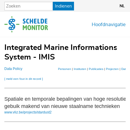
Overslaan
Indienen
NL
en
naar
de
Hoofdnavigatie
inhoud
gaan
Integrated Marine Informations
System - IMIS
Data Policy
Personen
|
Instituten
|
Publicaties
|
Projecten
|
Datas
[ meld een fout in dit record ]
Spatiale en temporale bepalingen van hoge resolutie d
gebuik makend van nieuwe staalname technieken
www.vliz.be/projects/stardust2