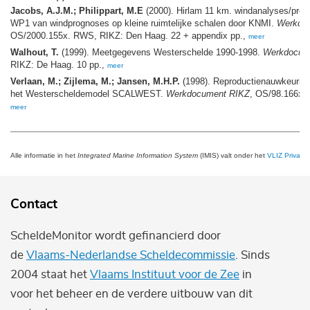
Jacobs, A.J.M.; Philippart, M.E
(2000). Hirlam 11 km. windanalyses/prog
WP1 van windprognoses op kleine ruimtelijke schalen door KNMI.
Werkdo
OS/2000.155x. RWS, RIKZ: Den Haag. 22 + appendix pp.,
meer
Walhout, T.
(1999). Meetgegevens Westerschelde 1990-1998.
Werkdocum
RIKZ: De Haag. 10 pp.,
meer
Verlaan, M.; Zijlema, M.; Jansen, M.H.P.
(1998). Reproductienauwkeurighe
het Westerscheldemodel SCALWEST.
Werkdocument RIKZ
, OS/98.166x. 
meer
Alle informatie in het
Integrated Marine Information System
(IMIS) valt onder het
VLIZ Privacy 
Contact
ScheldeMonitor wordt gefinancierd door
de
Vlaams-Nederlandse Scheldecommissie
. Sinds
2004 staat het
Vlaams Instituut voor de Zee
in
voor het beheer en de verdere uitbouw van dit