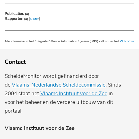
Publicaties
(4)
Rapporten
[
show
]
(4)
Alle informatie in het
Integrated Marine Information System
(IMIS) valt onder het
VLIZ Privacy 
Contact
ScheldeMonitor wordt gefinancierd door
de
Vlaams-Nederlandse Scheldecommissie
. Sinds
2004 staat het
Vlaams Instituut voor de Zee
in
voor het beheer en de verdere uitbouw van dit
portaal.
Vlaams Instituut voor de Zee