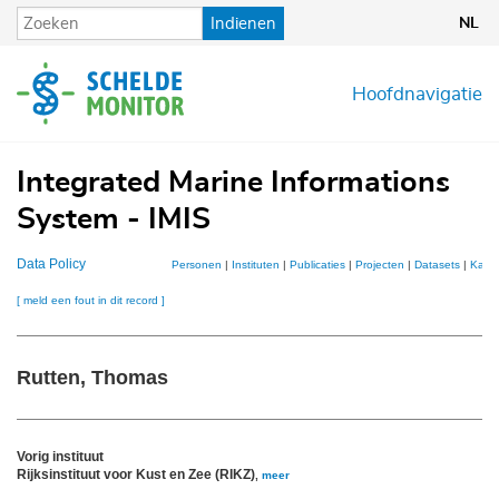
Overslaan
Indienen
NL
en
naar
de
Hoofdnavigatie
inhoud
gaan
Integrated Marine Informations
System - IMIS
Data Policy
Personen
|
Instituten
|
Publicaties
|
Projecten
|
Datasets
|
Kaar
[ meld een fout in dit record ]
Rutten, Thomas
Vorig instituut
Rijksinstituut voor Kust en Zee (RIKZ)
,
meer