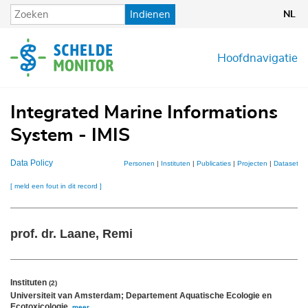
Overslaan
Indienen
NL
en
naar
de
Hoofdnavigatie
inhoud
gaan
Integrated Marine Informations
System - IMIS
Data Policy
Personen
|
Instituten
|
Publicaties
|
Projecten
|
Datasets
|
[ meld een fout in dit record ]
prof. dr. Laane, Remi
Instituten
(2)
Universiteit van Amsterdam; Departement Aquatische Ecologie en
Ecotoxicologie
,
meer