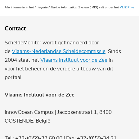
Alle informatie in het
Integrated Marine Information System
(IMIS) valt onder het
VLIZ Privacy 
Contact
ScheldeMonitor wordt gefinancierd door
de
Vlaams-Nederlandse Scheldecommissie
. Sinds
2004 staat het
Vlaams Instituut voor de Zee
in
voor het beheer en de verdere uitbouw van dit
portaal.
Vlaams Instituut voor de Zee
InnovOcean Campus | Jacobsenstraat 1, 8400
OOSTENDE, België
Tel.: +32-(0)59-33 60 00 | Fax: +32-(0)59-34 21