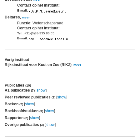
Contact op het instituut:
E-mail:
Deltares
,
meer
Functie:
Wetenschapsraad
Contact op het instituut:
Tel.:
+31-(0)88-335 80 55
E-mail:
Vorig instituut
Rijksinstituut voor Kust en Zee (RIKZ)
,
meer
Publicaties
(19)
A1 publicaties
[
show
]
(7)
Peer reviewed publicaties
[
show
]
(2)
Boeken
[
show
]
(2)
Boekhoofdstukken
[
show
]
(3)
Rapporten
[
show
]
(2)
Overige publicaties
[
show
]
(3)