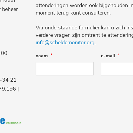
4 staat
attenderingen worden ook bijgehouden i
t beheer
moment terug kunt consulteren.
Via onderstaande formulier kan u zich ins
verdere vragen zijn omtrent te attenderi
info@scheldemonitor.org
.
400
naam
e-mail
9-34 21
9.196 |