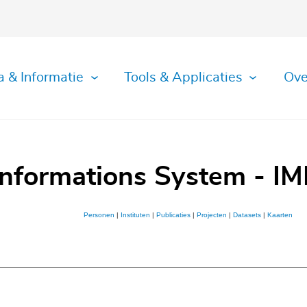
a & Informatie
Tools & Applicaties
Ove
Informations System - IM
Personen
|
Instituten
|
Publicaties
|
Projecten
|
Datasets
|
Kaarten