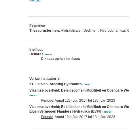
ORCID
Expertise
Thesaurustermen:
Hydraulica en Sediment; Hydrodynamica; Kli
Instituut
Deltares
,
meer
Contact op het instituut:
Vorige instituten
(3)
KU Leuven; Afdeling Hydraulica
,
meer
Vlaamse overheid; Beleidsdomein Mobiliteit en Openbare We
meer
Periode
: Vanaf 12th Jun 2017 tot 13th Jan 2023
Vlaamse overheid; Beleidsdomein Mobiliteit en Openbare We
Eigen Vermogen Flanders Hydraulics (EVFH)
,
meer
Periode
: Vanaf 12th Jun 2017 tot 13th Jan 2023