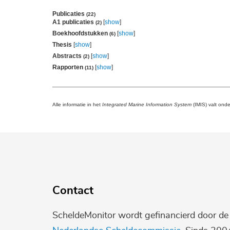
Publicaties
(22)
A1 publicaties
[
show
]
(2)
Boekhoofdstukken
[
show
]
(6)
Thesis
[
show
]
Abstracts
[
show
]
(2)
Rapporten
[
show
]
(11)
Alle informatie in het
Integrated Marine Information System
(IMIS) valt ond
Contact
ScheldeMonitor wordt gefinancierd door d