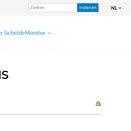
Indienen
NL
r ScheldeMonitor
IS