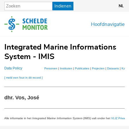
Overslaan
Indienen
NL
en
naar
de
Hoofdnavigatie
inhoud
gaan
Integrated Marine Informations
System - IMIS
Data Policy
Personen
|
Instituten
|
Publicaties
|
Projecten
|
Datasets
|
Kaar
[ meld een fout in dit record ]
dhr. Vos, José
Alle informatie in het
Integrated Marine Information System
(IMIS) valt onder het
VLIZ Privacy 