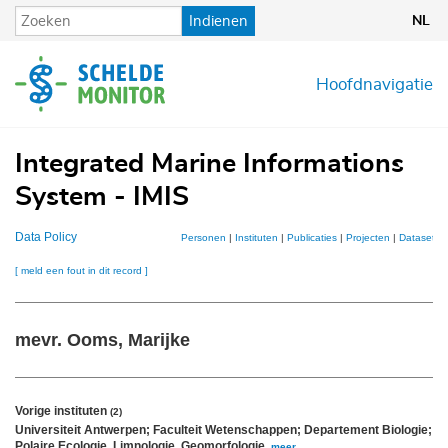
Overslaan
Indienen
NL
en
naar
de
Hoofdnavigatie
inhoud
gaan
Integrated Marine Informations
System - IMIS
Data Policy
Personen
|
Instituten
|
Publicaties
|
Projecten
|
Datasets
[ meld een fout in dit record ]
mevr. Ooms, Marijke
Vorige instituten
(2)
Universiteit Antwerpen; Faculteit Wetenschappen; Departement Biologie; 
Polaire Ecologie, Limnologie, Geomorfologie
,
meer