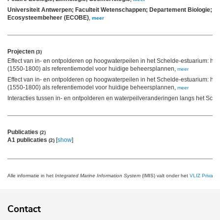
Universiteit Antwerpen; Faculteit Wetenschappen; Departement Biologie; 
Ecosysteembeheer (ECOBE)
,
meer
Projecten
(3)
Effect van in- en ontpolderen op hoogwaterpeilen in het Schelde-estuarium: hist
(1550-1800) als referentiemodel voor huidige beheersplannen,
meer
Effect van in- en ontpolderen op hoogwaterpeilen in het Schelde-estuarium: hist
(1550-1800) als referentiemodel voor huidige beheersplannen,
meer
Interacties tussen in- en ontpolderen en waterpeilveranderingen langs het Sch
Publicaties
(2)
A1 publicaties
[
show
]
(2)
Alle informatie in het
Integrated Marine Information System
(IMIS) valt onder het
VLIZ Privacy 
Contact