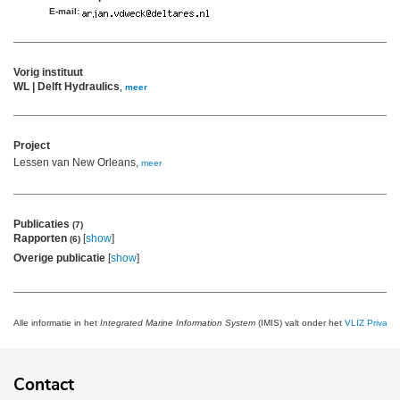
E-mail:
Vorig instituut
WL | Delft Hydraulics
,
meer
Project
Lessen van New Orleans,
meer
Publicaties
(7)
Rapporten
[
show
]
(6)
Overige publicatie
[
show
]
Alle informatie in het
Integrated Marine Information System
(IMIS) valt onder het
VLIZ Privacy 
Contact