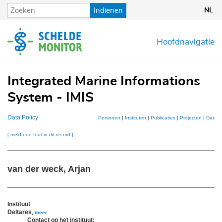
Overslaan
Indienen
NL
en
naar
de
Hoofdnavigatie
inhoud
gaan
Integrated Marine Informations
System - IMIS
Data Policy
Personen
|
Instituten
|
Publicaties
|
Projecten
|
Datase
[ meld een fout in dit record ]
van der weck, Arjan
Instituut
Deltares
,
meer
Contact op het instituut: