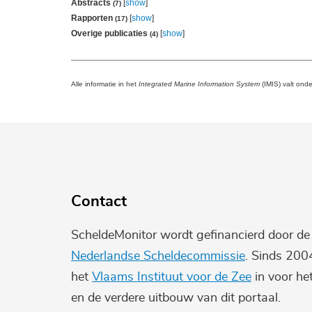
Abstracts
[
show
]
(7)
Rapporten
[
show
]
(17)
Overige publicaties
[
show
]
(4)
Alle informatie in het
Integrated Marine Information System
(IMIS) valt ond
Contact
ScheldeMonitor wordt gefinancierd door d
Nederlandse Scheldecommissie
. Sinds 200
het
Vlaams Instituut voor de Zee
in voor he
en de verdere uitbouw van dit portaal.