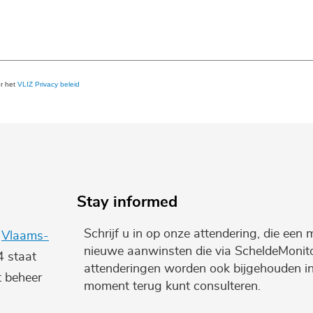
er het
VLIZ Privacy beleid
Stay informed
Schrijf u in op onze attendering, die een 
e
Vlaams-
nieuwe aanwinsten die via ScheldeMonito
4 staat
attenderingen worden ook bijgehouden i
t beheer
moment terug kunt consulteren.