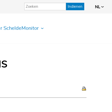
Indienen
NL
r ScheldeMonitor
IS