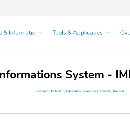
a & Informatie
Tools & Applicaties
Ove
Informations System - IM
Personen
|
Instituten
|
Publicaties
|
Projecten
|
Datasets
|
Kaarten