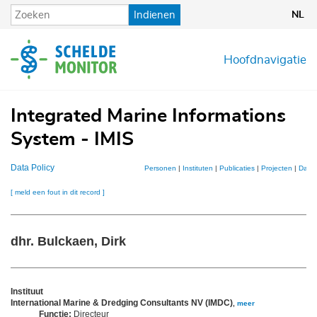
Overslaan
Indienen
NL
en
naar
de
Hoofdnavigatie
inhoud
gaan
Integrated Marine Informations
System - IMIS
Data Policy
Personen
|
Instituten
|
Publicaties
|
Projecten
|
Datas
[ meld een fout in dit record ]
dhr. Bulckaen, Dirk
Instituut
International Marine & Dredging Consultants NV (IMDC)
,
meer
Functie:
Directeur