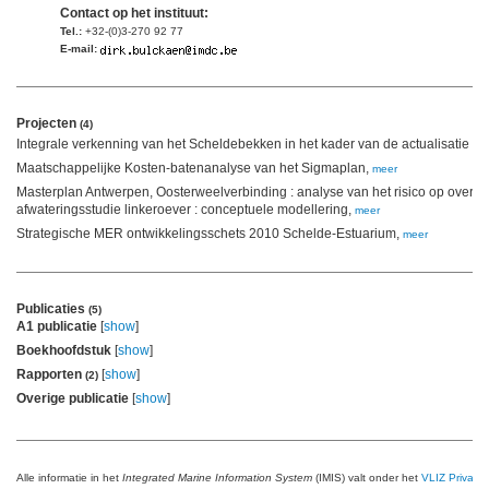
Contact op het instituut:
Tel.:
+32-(0)3-270 92 77
E-mail:
Projecten
(4)
Integrale verkenning van het Scheldebekken in het kader van de actualisatie v
Maatschappelijke Kosten-batenanalyse van het Sigmaplan,
meer
Masterplan Antwerpen, Oosterweelverbinding : analyse van het risico op overst
afwateringsstudie linkeroever : conceptuele modellering,
meer
Strategische MER ontwikkelingsschets 2010 Schelde-Estuarium,
meer
Publicaties
(5)
A1 publicatie
[
show
]
Boekhoofdstuk
[
show
]
Rapporten
[
show
]
(2)
Overige publicatie
[
show
]
Alle informatie in het
Integrated Marine Information System
(IMIS) valt onder het
VLIZ Privacy 