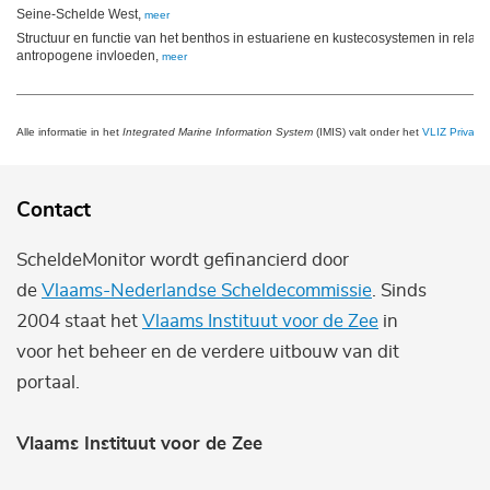
Seine-Schelde West,
meer
Structuur en functie van het benthos in estuariene en kustecosystemen in relatie
antropogene invloeden,
meer
Alle informatie in het
Integrated Marine Information System
(IMIS) valt onder het
VLIZ Privacy 
Contact
ScheldeMonitor wordt gefinancierd door
de
Vlaams-Nederlandse Scheldecommissie
. Sinds
2004 staat het
Vlaams Instituut voor de Zee
in
voor het beheer en de verdere uitbouw van dit
portaal.
Vlaams Instituut voor de Zee