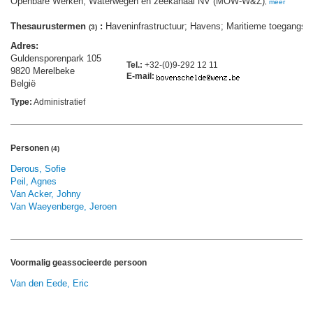
Openbare Werken; Waterwegen en zeekanaal NV (MOW-W&Z)
,
meer
Thesaurustermen
:
Haveninfrastructuur; Havens; Maritieme toegangsr
(3)
Adres:
Guldensporenpark 105
Tel.:
+32-(0)9-292 12 11
9820 Merelbeke
E-mail:
België
Type:
Administratief
Personen
(4)
Derous, Sofie
Peil, Agnes
Van Acker, Johny
Van Waeyenberge, Jeroen
Voormalig geassocieerde persoon
Van den Eede, Eric