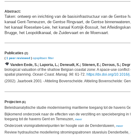
Abstract:
Taken: ontwerp en inrichting van de basisinfrastructuur van de Gentse ha
kanaal Gent-Terneuzen, de Gentse Ringvaart, de Gentse binnenwateren, d
het kanaal Roeselare-Leie, het kanaal Kortrijk-Bossuit, het Afleidingskanaa
Brugge, het Leopoldkanaal, de Zuidervaart en de Moervaart.
Publicaties
(2)
(
1 peer reviewed
)
opsplitsen
filter
Vanden Eede, S.; Laporta, L.; Deneudt, K.; Stienen, E.; Derous, S.; Degraer
biological valuation of the shallow Belgian coastal zone: A space-use conflict e
spatial planning.
Ocean Coast. Manag. 96
: 61-72.
https://dx.doi.org/10.1016/j
(2002). Jaarboek 2001 - Afdeling Bovenschelde. Afdeling Bovenschelde: Gent. 
Projecten
(6)
Beleidsanalytische studie modernisering maritieme toegang tot de havens Gen
Bijkomend onderzoek naar de effecten van de verzilting en specieberging in fu
toegang tot de havens Gent en Terneuzen,
meer
Onderzoek vismigratieknelpunten ter hoogte van de Denderstuwen,
meer
Review hydraulische modellering stromingspatronen stuwsluis Denderbelle,
me