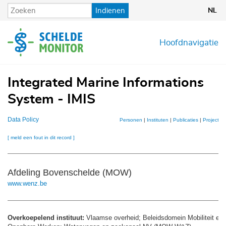
Overslaan
Indienen
NL
en
naar
de
Hoofdnavigatie
inhoud
gaan
Integrated Marine Informations
System - IMIS
Data Policy
Personen
|
Instituten
|
Publicaties
|
Projecten
[ meld een fout in dit record ]
Afdeling Bovenschelde (MOW)
www.wenz.be
Overkoepelend instituut:
Vlaamse overheid; Beleidsdomein Mobiliteit en