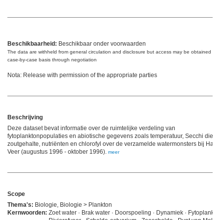
Beschikbaarheid:
Beschikbaar onder voorwaarden
The data are withheld from general circulation and disclosure but access may be obtained on
case-by-case basis through negotiation
Nota: Release with permission of the appropriate parties
Beschrijving
Deze dataset bevat informatie over de ruimtelijke verdeling van
fytoplanktonpopulaties en abiotische gegevens zoals temperatuur, Secchi diept
zoutgehalte, nutriënten en chlorofyl over de verzamelde watermonsters bij Ha
Veer (augustus 1996 - oktober 1996).
meer
Scope
Thema's:
Biologie, Biologie > Plankton
Kernwoorden:
Zoet water · Brak water · Doorspoeling · Dynamiek · Fytoplankto