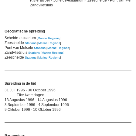
Rivierafvoer · Schelde-estuarium · Zeeschelde · Punt van Melsel
Zandvlietsluis
Geografische spreiding
Schelde-estuarium
[
Marine Regions
]
Zeeschelde
Stations
[
Marine Regions
]
Punt van Melsele
Stations
[
Marine Regions
]
Zandvlietsluis
Stations
[
Marine Regions
]
Zeeschelde
Stations
[
Marine Regions
]
Spreiding in de tijd
31 Juli 1996 - 30 Oktober 1996
Elke twee dagen
13 Augustus 1996 - 14 Augustus 1996
3 September 1996 - 4 September 1996
9 Oktober 1996 - 10 Oktober 1996
Parameters