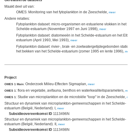
Gerelateerde datasets
Maakt deel uit van:
OMES: Monitoring van het fytoplankton in de Zeeschelde,
meer
Andere relaties:
Fytoplankton dataset: micro-organismen en estuariene vlokken in het
Schelde-estuarium (November 1997 en Juni 1998),
meer
Fytoplankton dataset: diatomeeën in het Schelde-estuarium en het Elbe-
estuarium (April 1993, Mei 1993),
meer
Fytoplankton dataset: rivier-, brak- en zoetwatergetijdegebonden stations
het bekken van het Schelde-estuarium (zomer 1995 en lente 1996),
meer
Project
: Onderzoek Milieu-Effecten Sigmaplan,
OMES 1 Main
meer
: flora en vegetatie, avifauna, benthos en waterkwaliteitsparameters,
OMES 1
meer
: Studie van microplankton en de microbiële "loop" in de Zeeschelde,
OMES 1
mee
Structuur en dynamiek van microplankton-gemeenschappen in het Schelde-
estuarium (België, Nederland). I,
meer
Subsidieovereenkomst ID
1113496N
Structuur en dynamiek van microplankton-gemeenschappen in het Schelde-
estuarium (België, Nederland). II,
meer
Subsidieovereenkomst ID
1113498N