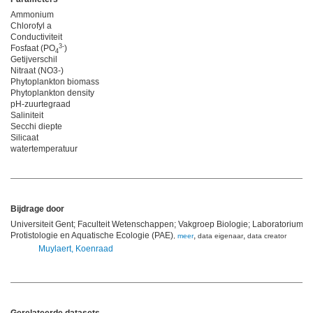
Ammonium
Chlorofyl a
Conductiviteit
3-
Fosfaat (PO
)
4
Getijverschil
Nitraat (NO3-)
Phytoplankton biomass
Phytoplankton density
pH-zuurtegraad
Saliniteit
Secchi diepte
Silicaat
watertemperatuur
Bijdrage door
Universiteit Gent; Faculteit Wetenschappen; Vakgroep Biologie; Laboratorium v
Protistologie en Aquatische Ecologie (PAE)
,
,
,
meer
data eigenaar
data creator
Muylaert, Koenraad