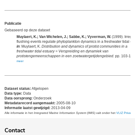
Publicatie
Gebaseerd op deze dataset
Muylaert, K.; Van Wichelen, J.; Sabbe, K.; Vyverman, W.
(1999). Irregu
flushing events regulate phytoplankton dynamics in a freshwater tidal est
in
: Muylaert, K.
Distribution and dynamics of protist communities in a
freshwater tidal estuary = Verspreiding en dynamiek van
protistengemeenschappen in een zoetwatergetijdengebied.
pp. 103-117
meer
Dataset status:
Afgelopen
Data type:
Data
Data oorsprong:
Onderzoek
Metadatarecord aangemaakt:
2005-08-10
Informatie laatst gewijzigd:
2013-04-09
Alle informatie in het
Integrated Marine Information System
(IMIS) valt onder het
VLIZ Privacy 
Contact