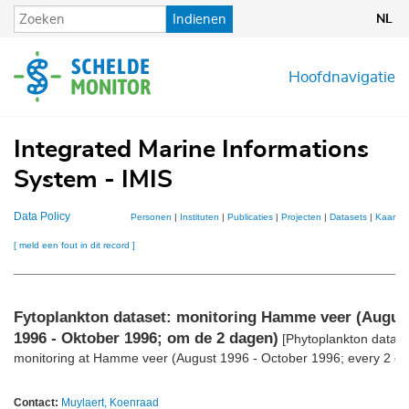
Overslaan
Indienen
NL
en
naar
de
Hoofdnavigatie
inhoud
gaan
Integrated Marine Informations
System - IMIS
Data Policy
Personen
|
Instituten
|
Publicaties
|
Projecten
|
Datasets
|
Kaarten
[ meld een fout in dit record ]
Fytoplankton dataset: monitoring Hamme veer (Augus
1996 - Oktober 1996; om de 2 dagen)
[Phytoplankton datase
monitoring at Hamme veer (August 1996 - October 1996; every 2 da
Contact:
Muylaert, Koenraad