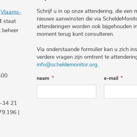
Schrijf u in op onze attendering, die een 
e
Vlaams-
nieuwe aanwinsten die via ScheldeMonito
4 staat
attenderingen worden ook bijgehouden i
t beheer
moment terug kunt consulteren.
Via onderstaande formulier kan u zich ins
verdere vragen zijn omtrent te attenderi
info@scheldemonitor.org
.
400
naam
e-mail
9-34 21
9.196 |