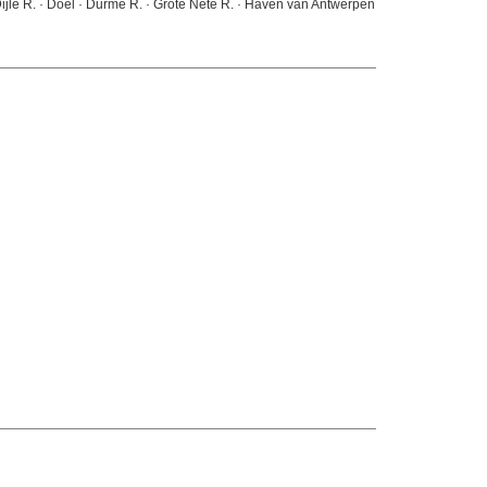
 Dijle R. · Doel · Durme R. · Grote Nete R. · Haven van Antwerpen