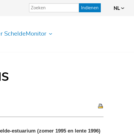
Indienen
NL
r ScheldeMonitor
IS
helde-estuarium (zomer 1995 en lente 1996)