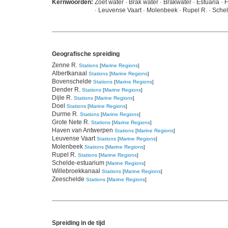
Kernwoorden:
Zoet water · Brak water · Brakwater · Estuaria ·
· Leuvense Vaart · Molenbeek · Rupel R. · Sche
Geografische spreiding
Zenne R.
Stations
[
Marine Regions
]
Albertkanaal
Stations
[
Marine Regions
]
Bovenschelde
Stations
[
Marine Regions
]
Dender R.
Stations
[
Marine Regions
]
Dijle R.
Stations
[
Marine Regions
]
Doel
Stations
[
Marine Regions
]
Durme R.
Stations
[
Marine Regions
]
Grote Nete R.
Stations
[
Marine Regions
]
Haven van Antwerpen
Stations
[
Marine Regions
]
Leuvense Vaart
Stations
[
Marine Regions
]
Molenbeek
Stations
[
Marine Regions
]
Rupel R.
Stations
[
Marine Regions
]
Schelde-estuarium
[
Marine Regions
]
Willebroekkanaal
Stations
[
Marine Regions
]
Zeeschelde
Stations
[
Marine Regions
]
Spreiding in de tijd