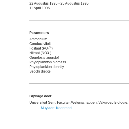
22 Augustus 1995 - 25 Augustus 1995
11 April 1996
Parameters
Ammonium
Conductiviteit
3-
Fosfaat (PO
)
4
Nitraat (NO3-)
Opgeloste zuurstof
Phytoplankton biomass
Phytoplankton density
Secchi diepte
Bijdrage door
Universiteit Gent; Faculteit Wetenschappen; Vakgroep Biologie;
Muylaert, Koenraad