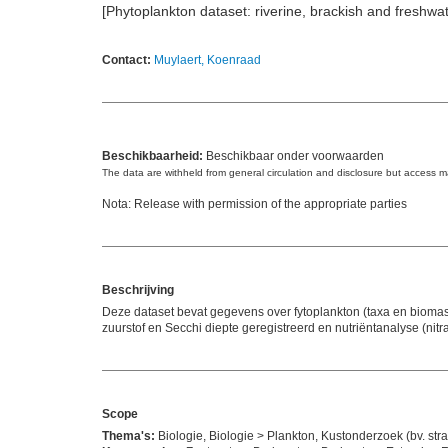
[Phytoplankton dataset: riverine, brackish and freshwa
Contact:
Muylaert, Koenraad
Beschikbaarheid:
Beschikbaar onder voorwaarden
The data are withheld from general circulation and disclosure but access 
Nota: Release with permission of the appropriate parties
Beschrijving
Deze dataset bevat gegevens over fytoplankton (taxa en biomas
zuurstof en Secchi diepte geregistreerd en nutriëntanalyse (nit
Scope
Thema's:
Biologie, Biologie > Plankton, Kustonderzoek (bv. str