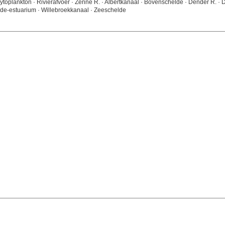
 Fytoplankton · Rivierafvoer · Zenne R. · Albertkanaal · Bovenschelde · Dender R. ·
lde-estuarium · Willebroekkanaal · Zeeschelde