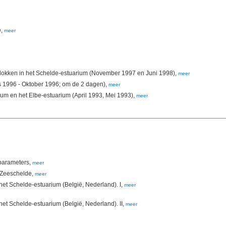
e,
meer
vlokken in het Schelde-estuarium (November 1997 en Juni 1998),
meer
s 1996 - Oktober 1996; om de 2 dagen),
meer
ium en het Elbe-estuarium (April 1993, Mei 1993),
meer
sparameters,
meer
e Zeeschelde,
meer
t Schelde-estuarium (België, Nederland). I,
meer
t Schelde-estuarium (België, Nederland). II,
meer