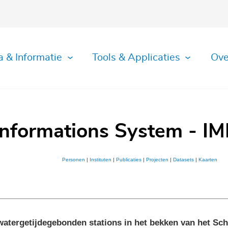
a & Informatie
Tools & Applicaties
Ove
Informations System - IM
Personen
|
Instituten
|
Publicaties
|
Projecten
|
Datasets
|
Kaarten
etwatergetijdegebonden stations in het bekken van het Sc