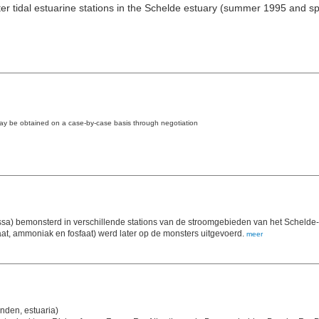
ter tidal estuarine stations in the Schelde estuary (summer 1995 and s
may be obtained on a case-by-case basis through negotiation
sa) bemonsterd in verschillende stations van de stroomgebieden van het Schelde-es
raat, ammoniak en fosfaat) werd later op de monsters uitgevoerd.
meer
anden, estuaria)