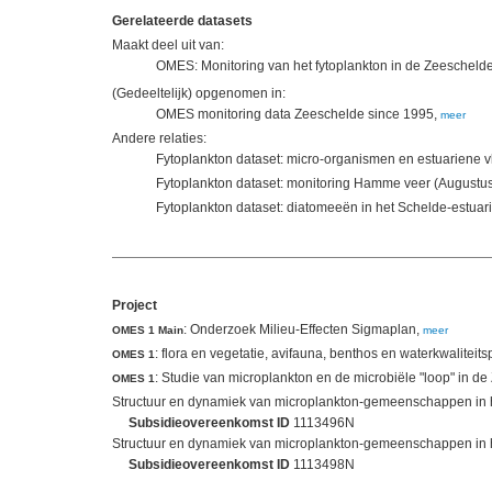
Gerelateerde datasets
Maakt deel uit van:
OMES: Monitoring van het fytoplankton in de Zeescheld
(Gedeeltelijk) opgenomen in:
OMES monitoring data Zeeschelde since 1995,
meer
Andere relaties:
Fytoplankton dataset: micro-organismen en estuariene 
Fytoplankton dataset: monitoring Hamme veer (Augustu
Fytoplankton dataset: diatomeeën in het Schelde-estuar
Project
: Onderzoek Milieu-Effecten Sigmaplan,
OMES 1 Main
meer
: flora en vegetatie, avifauna, benthos en waterkwaliteit
OMES 1
: Studie van microplankton en de microbiële "loop" in d
OMES 1
Structuur en dynamiek van microplankton-gemeenschappen in he
Subsidieovereenkomst ID
1113496N
Structuur en dynamiek van microplankton-gemeenschappen in he
Subsidieovereenkomst ID
1113498N