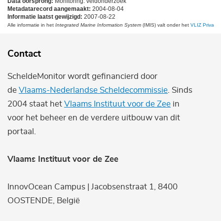
Data oorsprong:
Monitoring: veldonderzoek
Metadatarecord aangemaakt:
2004-08-04
Informatie laatst gewijzigd:
2007-08-22
Alle informatie in het
Integrated Marine Information System
(IMIS) valt onder het
VLIZ Privacy 
Contact
ScheldeMonitor wordt gefinancierd door
de
Vlaams-Nederlandse Scheldecommissie
. Sinds
2004 staat het
Vlaams Instituut voor de Zee
in
voor het beheer en de verdere uitbouw van dit
portaal.
Vlaams Instituut voor de Zee
InnovOcean Campus | Jacobsenstraat 1, 8400
OOSTENDE, België