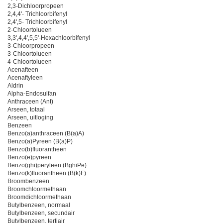
2,3-Dichloorpropeen
2,4,4'- Trichloorbifenyl
2,4',5- Trichloorbifenyl
2-Chloortolueen
3,3',4,4',5,5'-Hexachloorbifenyl
3-Chloorpropeen
3-Chloortolueen
4-Chloortolueen
Acenafteen
Acenaftyleen
Aldrin
Alpha-Endosulfan
Anthraceen (Ant)
Arseen, totaal
Arseen, uitloging
Benzeen
Benzo(a)anthraceen (B(a)A)
Benzo(a)Pyreen (B(a)P)
Benzo(b)fluorantheen
Benzo(e)pyreen
Benzo(ghi)peryleen (BghiPe)
Benzo(k)fluorantheen (B(k)F)
Broombenzeen
Broomchloormethaan
Broomdichloormethaan
Butylbenzeen, normaal
Butylbenzeen, secundair
Butylbenzeen, tertiair