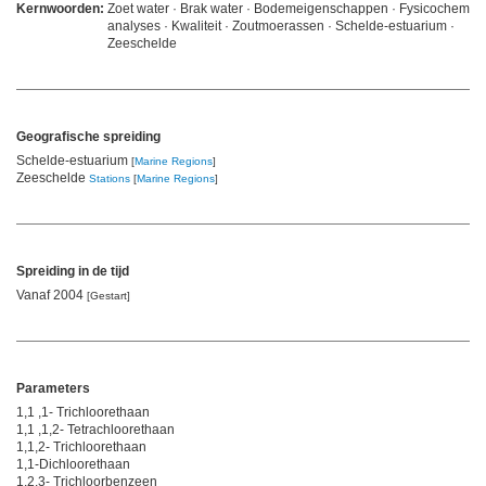
Kernwoorden:
Zoet water · Brak water · Bodemeigenschappen · Fysicochemis
analyses · Kwaliteit · Zoutmoerassen · Schelde-estuarium ·
Zeeschelde
Geografische spreiding
Schelde-estuarium
[
Marine Regions
]
Zeeschelde
Stations
[
Marine Regions
]
Spreiding in de tijd
Vanaf 2004
[Gestart]
Parameters
1,1 ,1- Trichloorethaan
1,1 ,1,2- Tetrachloorethaan
1,1,2- Trichloorethaan
1,1-Dichloorethaan
1,2,3- Trichloorbenzeen