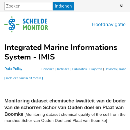
Overslaan
Indienen
NL
en
naar
de
Hoofdnavigatie
inhoud
gaan
Integrated Marine Informations
System - IMIS
Data Policy
Personen
|
Instituten
|
Publicaties
|
Projecten
|
Datasets
|
Kaarten
[ meld een fout in dit record ]
Monitoring dataset chemische kwaliteit van de bodem
van de schorren Schor van Ouden doel en Plaat van
Boomke
[Monitoring dataset chemical quality of the soil from the sa
marshes Schor van Ouden Doel and Plaat van Boomke]