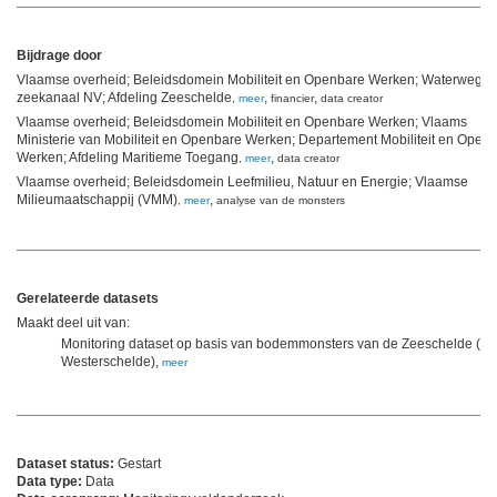
Bijdrage door
Vlaamse overheid; Beleidsdomein Mobiliteit en Openbare Werken; Waterwege
zeekanaal NV; Afdeling Zeeschelde
,
,
,
meer
financier
data creator
Vlaamse overheid; Beleidsdomein Mobiliteit en Openbare Werken; Vlaams
Ministerie van Mobiliteit en Openbare Werken; Departement Mobiliteit en Open
Werken; Afdeling Maritieme Toegang
,
,
meer
data creator
Vlaamse overheid; Beleidsdomein Leefmilieu, Natuur en Energie; Vlaamse
Milieumaatschappij (VMM)
,
,
meer
analyse van de monsters
Gerelateerde datasets
Maakt deel uit van:
Monitoring dataset op basis van bodemmonsters van de Zeeschelde (en
Westerschelde),
meer
Dataset status:
Gestart
Data type:
Data