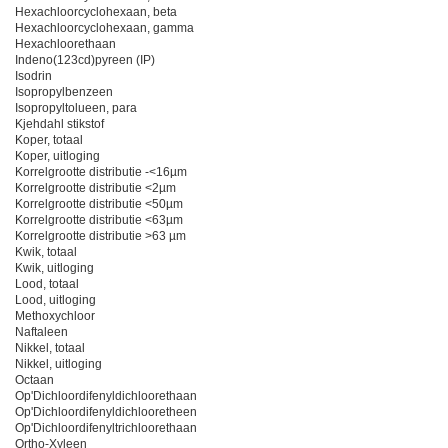
Hexachloorcyclohexaan, beta
Hexachloorcyclohexaan, gamma
Hexachloorethaan
Indeno(123cd)pyreen (IP)
Isodrin
Isopropylbenzeen
Isopropyltolueen, para
Kjehdahl stikstof
Koper, totaal
Koper, uitloging
Korrelgrootte distributie -<16µm
Korrelgrootte distributie <2µm
Korrelgrootte distributie <50µm
Korrelgrootte distributie <63µm
Korrelgrootte distributie >63 µm
Kwik, totaal
Kwik, uitloging
Lood, totaal
Lood, uitloging
Methoxychloor
Naftaleen
Nikkel, totaal
Nikkel, uitloging
Octaan
Op'Dichloordifenyldichloorethaan
Op'Dichloordifenyldichlooretheen
Op'Dichloordifenyltrichloorethaan
Ortho-Xyleen