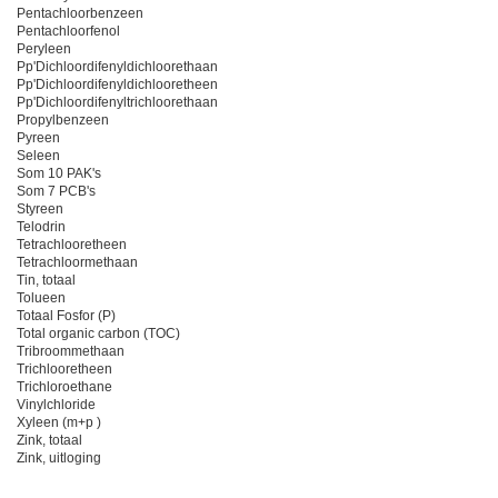
Pentachloorbenzeen
Pentachloorfenol
Peryleen
Pp'Dichloordifenyldichloorethaan
Pp'Dichloordifenyldichlooretheen
Pp'Dichloordifenyltrichloorethaan
Propylbenzeen
Pyreen
Seleen
Som 10 PAK's
Som 7 PCB's
Styreen
Telodrin
Tetrachlooretheen
Tetrachloormethaan
Tin, totaal
Tolueen
Totaal Fosfor (P)
Total organic carbon (TOC)
Tribroommethaan
Trichlooretheen
Trichloroethane
Vinylchloride
Xyleen (m+p )
Zink, totaal
Zink, uitloging