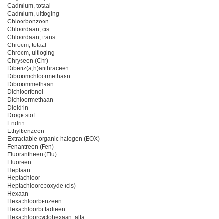
Cadmium, totaal
Cadmium, uitloging
Chloorbenzeen
Chloordaan, cis
Chloordaan, trans
Chroom, totaal
Chroom, uitloging
Chryseen (Chr)
Dibenz(a,h)anthraceen
Dibroomchloormethaan
Dibroommethaan
Dichloorfenol
Dichloormethaan
Dieldrin
Droge stof
Endrin
Ethylbenzeen
Extractable organic halogen (EOX)
Fenantreen (Fen)
Fluorantheen (Flu)
Fluoreen
Heptaan
Heptachloor
Heptachloorepoxyde (cis)
Hexaan
Hexachloorbenzeen
Hexachloorbutadieen
Hexachloorcyclohexaan, alfa