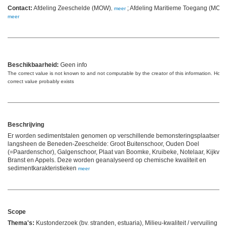
Contact:
Afdeling Zeeschelde (MOW)
; Afdeling Maritieme Toegang (MOW
,
meer
meer
Beschikbaarheid:
Geen info
The correct value is not known to and not computable by the creator of this information. Howe
correct value probably exists
Beschrijving
Er worden sedimentstalen genomen op verschillende bemonsteringsplaatsen
langsheen de Beneden-Zeeschelde: Groot Buitenschoor, Ouden Doel
(=Paardenschor), Galgenschoor, Plaat van Boomke, Kruibeke, Notelaar, Kijkverd
Branst en Appels. Deze worden geanalyseerd op chemische kwaliteit en
sedimentkarakteristieken
meer
Scope
Thema's:
Kustonderzoek (bv. stranden, estuaria), Milieu-kwaliteit / vervuiling