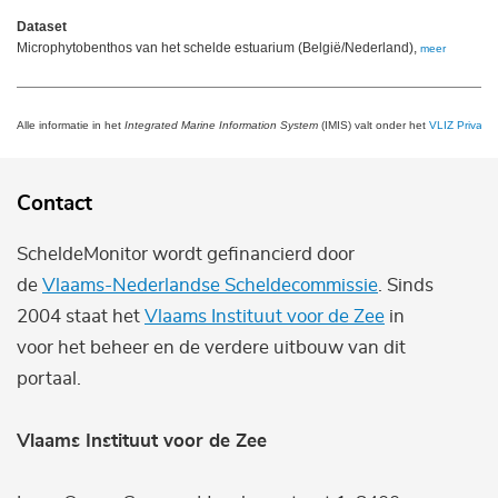
Dataset
Microphytobenthos van het schelde estuarium (België/Nederland),
meer
Alle informatie in het
Integrated Marine Information System
(IMIS) valt onder het
VLIZ Privacy 
Contact
ScheldeMonitor wordt gefinancierd door
de
Vlaams-Nederlandse Scheldecommissie
. Sinds
2004 staat het
Vlaams Instituut voor de Zee
in
voor het beheer en de verdere uitbouw van dit
portaal.
Vlaams Instituut voor de Zee