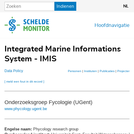
Overslaan
Indienen
NL
en
naar
de
Hoofdnavigatie
inhoud
gaan
Integrated Marine Informations
System - IMIS
Data Policy
Personen
|
Instituten
|
Publicaties
|
Projecten
|
[ meld een fout in dit record ]
Onderzoeksgroep Fycologie (UGent)
www.phycology.ugent.be
Engelse naam:
Phycology research group