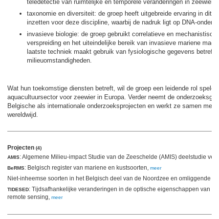
teledetectie van ruimtelijke en temporele veranderingen in zeewie
taxonomie en diversiteit: de groep heeft uitgebreide ervaring in dit 
inzetten voor deze discipline, waarbij de nadruk ligt op DNA-onderz
invasieve biologie: de groep gebruikt correlatieve en mechanistisc
verspreiding en het uiteindelijke bereik van invasieve mariene macr
laatste techniek maakt gebruik van fysiologische gegevens betreffe
milieuomstandigheden.
Wat hun toekomstige diensten betreft, wil de groep een leidende rol spelen
aquacultuursector voor zeewier in Europa. Verder neemt de onderzoeksgro
Belgische als internationale onderzoeksprojecten en werkt ze samen met 
wereldwijd.
Projecten
(4)
: Algemene Milieu-impact Studie van de Zeeschelde (AMIS) deelstudie vege
AMIS
: Belgisch register van mariene en kustsoorten,
BeRMS
meer
Niet-inheemse soorten in het Belgisch deel van de Noordzee en omliggende es
: Tijdsafhankelijke veranderingen in de optische eigenschappen van s
TIDESED
remote sensing,
meer