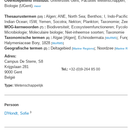
Overkoepelend instituut:
Universiteit Gent; Faculteit Wetenschappen; V
Biologie (UGent)
,
meer
Thesaurustermen
:
Algen; ANE, North Sea; Benthos; I, Indo-Pacific; 
(10)
Indian Ocean; ISW, Yemen, Socotra; Nekton; Plankton; Taxonomie; Zeewi
MOG-kernwoorden
:
Biodiversiteit; Ecosysteemfunctioneren; Fycologi
(7)
Microbiologie; Moleculaire biologie; Niet-inheemse soorten; Taxonomie
Taxonomische termen
:
Algae [Algen]; Echinodermata
; Fungi
(4)
[
WoRMS
]
[
Halymeniaceae Bory, 1828
[
WoRMS
]
Geografische termen
:
Deltagebied
; Noordzee
(2)
[
Marine Regions
]
[
Marine Reg
Adres:
Campus De Sterre, S8
Krijgslaan 281
Tel.:
+32-(0)9-264 85 00
9000 Gent
België
Type:
Wetenschappelijk
Persoon
3
D'Hondt, Sofie