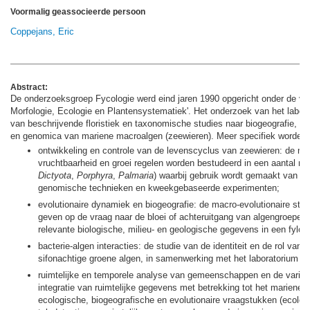
Voormalig geassocieerde persoon
Coppejans, Eric
Abstract:
De onderzoeksgroep Fycologie werd eind jaren 1990 opgericht onder de vr
Morfologie, Ecologie en Plantensystematiek'. Het onderzoek van het laborat
van beschrijvende floristiek en taxonomische studies naar biogeografie, dive
en genomica van mariene macroalgen (zeewieren). Meer specifiek worden 
ontwikkeling en controle van de levenscyclus van zeewieren: de m
vruchtbaarheid en groei regelen worden bestudeerd in een aantal m
Dictyota
,
Porphyra
,
Palmaria
) waarbij gebruik wordt gemaakt van e
genomische technieken en kweekgebaseerde experimenten;
evolutionaire dynamiek en biogeografie: de macro-evolutionaire stu
geven op de vraag naar de bloei of achteruitgang van algengroepen
relevante biologische, milieu- en geologische gegevens in een fylog
bacterie-algen interacties: de studie van de identiteit en de rol va
sifonachtige groene algen, in samenwerking met het laboratorium Mi
ruimtelijke en temporele analyse van gemeenschappen en de variati
integratie van ruimtelijke gegevens met betrekking tot het mariene 
ecologische, biogeografische en evolutionaire vraagstukken (ecolog