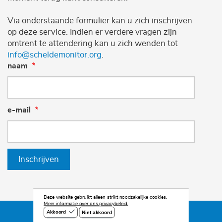
Via onderstaande formulier kan u zich inschrijven
op deze service. Indien er verdere vragen zijn
omtrent te attendering kan u zich wenden tot
info@scheldemonitor.org
.
naam
e-mail
Inschrijven
Deze website gebruikt alleen strikt noodzakelijke cookies.
Meer informatie over ons privacybeleid.
Niet akkoord
Akkoord
©2026 Scheldemonitor