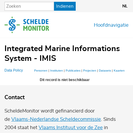
Overslaan
Indienen
NL
en
naar
de
Hoofdnavigatie
inhoud
gaan
Integrated Marine Informations
System - IMIS
Data Policy
Personen
|
Instituten
|
Publicaties
|
Projecten
|
Datasets
|
Kaarten
Dit record is niet beschikbaar
Contact
ScheldeMonitor wordt gefinancierd door
de
Vlaams-Nederlandse Scheldecommissie
. Sinds
2004 staat het
Vlaams Instituut voor de Zee
in