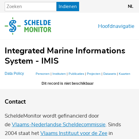
Overslaan
Indienen
NL
en
naar
de
Hoofdnavigatie
inhoud
gaan
Integrated Marine Informations
System - IMIS
Data Policy
Personen
|
Instituten
|
Publicaties
|
Projecten
|
Datasets
|
Kaarten
Dit record is niet beschikbaar
Contact
ScheldeMonitor wordt gefinancierd door
de
Vlaams-Nederlandse Scheldecommissie
. Sinds
2004 staat het
Vlaams Instituut voor de Zee
in