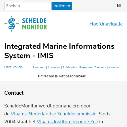
Overslaan
Indienen
NL
en
naar
de
Hoofdnavigatie
inhoud
gaan
Integrated Marine Informations
System - IMIS
Data Policy
Personen
|
Instituten
|
Publicaties
|
Projecten
|
Datasets
|
Kaarten
Dit record is niet beschikbaar
Contact
ScheldeMonitor wordt gefinancierd door
de
Vlaams-Nederlandse Scheldecommissie
. Sinds
2004 staat het
Vlaams Instituut voor de Zee
in