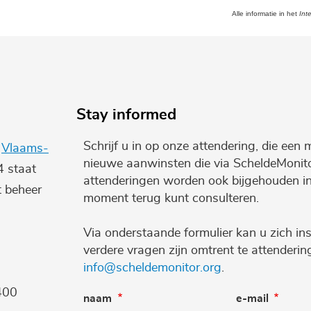
Alle informatie in het
Int
Stay informed
Schrijf u in op onze attendering, die een 
e
Vlaams-
nieuwe aanwinsten die via ScheldeMonito
4 staat
attenderingen worden ook bijgehouden i
t beheer
moment terug kunt consulteren.
Via onderstaande formulier kan u zich ins
verdere vragen zijn omtrent te attenderi
info@scheldemonitor.org
.
400
naam
e-mail