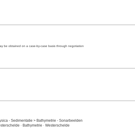
may be obtained on a case-by-case basis through negotiation
fysica - Sedimentatie > Bathymetrie - Sonarbeelden
esterschelde · Bathymetrie · Westerschelde