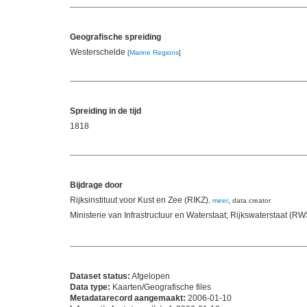
Geografische spreiding
Westerschelde
[
Marine Regions
]
Spreiding in de tijd
1818
Bijdrage door
Rijksinstituut voor Kust en Zee (RIKZ)
,
,
meer
data creator
Ministerie van Infrastructuur en Waterstaat; Rijkswaterstaat (RW
Dataset status:
Afgelopen
Data type:
Kaarten/Geografische files
Metadatarecord aangemaakt:
2006-01-10