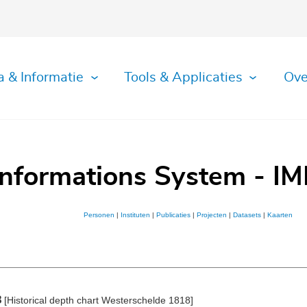
a & Informatie
Tools & Applicaties
Ove
Informations System - IM
Personen
|
Instituten
|
Publicaties
|
Projecten
|
Datasets
|
Kaarten
8
[Historical depth chart Westerschelde 1818]