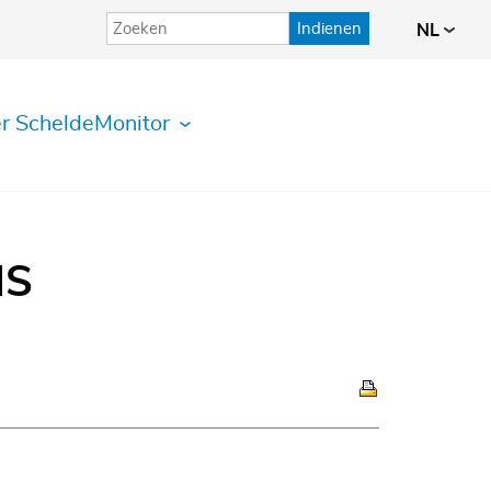
Indienen
NL
r ScheldeMonitor
IS