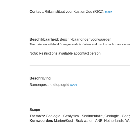
Contact:
Rijksinstituut voor Kust en Zee (RIKZ)
,
meer
Beschikbaarheid:
Beschikbaar onder voorwaarden
The data are withheld from general circulation and disclosure but access 
Nota: Restrictions available at contact person
Beschrijving
Samengesteld dieptegrid
meer
Scope
Thema's:
Geologie - Geofysica - Sedimentatie, Geologie - Geo
Kernwoorden:
Marien/Kust · Brak water · ANE, Netherlands, W