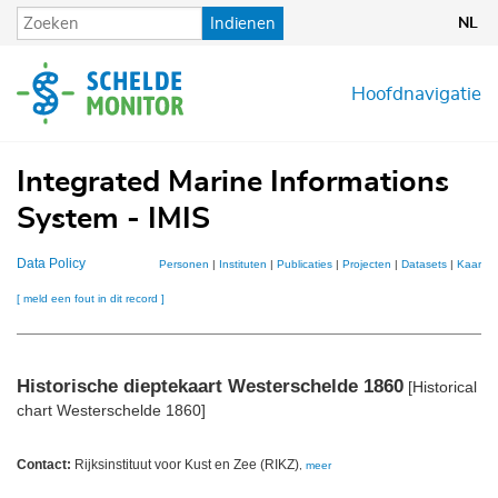
Overslaan
Indienen
NL
en
naar
de
Hoofdnavigatie
inhoud
gaan
Integrated Marine Informations
System - IMIS
Data Policy
Personen
|
Instituten
|
Publicaties
|
Projecten
|
Datasets
|
Kaarten
[ meld een fout in dit record ]
Historische dieptekaart Westerschelde 1860
[Historical d
chart Westerschelde 1860]
Contact:
Rijksinstituut voor Kust en Zee (RIKZ)
,
meer