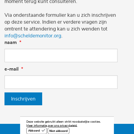
moment terug kunt consulteren.
Via onderstaande formulier kan u zich inschrijven
op deze service. Indien er verdere vragen zijn
omtrent te attendering kan u zich wenden tot
info@scheldemonitor.org
.
naam
e-mail
Inschrijven
Deze website gebruikt alleen strikt noodzakelijke cookies.
Meer informatie over ons privacybeleid.
Niet akkoord
Akkoord
©2026 Scheldemonitor