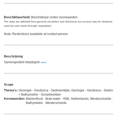
Beschikbaarheid:
Beschikbaar onder voorwaarden
The data are withheld from general circulation and disclosure but access may be obtained on
case-by-case basis through negotiation
Nota: Restrictions available at contact person
Beschrijving
Samengesteld dieptegrid
meer
Scope
Thema's:
Geologie - Geofysica - Sedimentatie, Geologie - Geofysica - Sediment
> Bathymetrie - Sonarbeelden
Kernwoorden:
Marien/Kust · Brak water · ANE, Netherlands, Westerschelde ·
Bathymetrie · Westerschelde