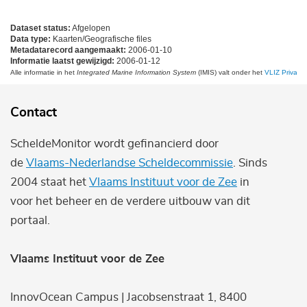
Dataset status:
Afgelopen
Data type:
Kaarten/Geografische files
Metadatarecord aangemaakt:
2006-01-10
Informatie laatst gewijzigd:
2006-01-12
Alle informatie in het
Integrated Marine Information System
(IMIS) valt onder het
VLIZ Privacy 
Contact
ScheldeMonitor wordt gefinancierd door
de
Vlaams-Nederlandse Scheldecommissie
. Sinds
2004 staat het
Vlaams Instituut voor de Zee
in
voor het beheer en de verdere uitbouw van dit
portaal.
Vlaams Instituut voor de Zee
InnovOcean Campus | Jacobsenstraat 1, 8400