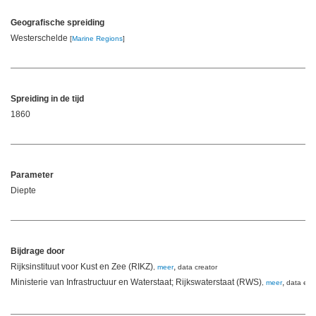
Geografische spreiding
Westerschelde
[
Marine Regions
]
Spreiding in de tijd
1860
Parameter
Diepte
Bijdrage door
Rijksinstituut voor Kust en Zee (RIKZ)
,
,
meer
data creator
Ministerie van Infrastructuur en Waterstaat; Rijkswaterstaat (RWS)
,
,
meer
data eig