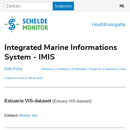
Overslaan
Indienen
NL
en
naar
de
Hoofdnavigatie
inhoud
gaan
Integrated Marine Informations
System - IMIS
Data Policy
Personen
|
Instituten
|
Publicaties
|
Projecten
|
Datasets
|
Kaarten
[ meld een fout in dit record ]
Estuaria VIS-dataset
[Estuary VIS-dataset]
Contact:
Breine, Jan