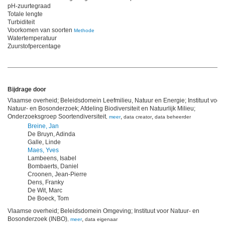
pH-zuurtegraad
Totale lengte
Turbiditeit
Voorkomen van soorten
Methode
Watertemperatuur
Zuurstofpercentage
Bijdrage door
Vlaamse overheid; Beleidsdomein Leefmilieu, Natuur en Energie; Instituut voor
Natuur- en Bosonderzoek; Afdeling Biodiversiteit en Natuurlijk Milieu;
Onderzoeksgroep Soortendiversiteit
,
,
,
meer
data creator
data beheerder
Breine, Jan
De Bruyn, Adinda
Galle, Linde
Maes, Yves
Lambeens, Isabel
Bombaerts, Daniel
Croonen, Jean-Pierre
Dens, Franky
De Wit, Marc
De Boeck, Tom
Vlaamse overheid; Beleidsdomein Omgeving; Instituut voor Natuur- en
Bosonderzoek (INBO)
,
,
meer
data eigenaar