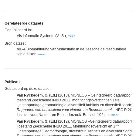
Gerelateerde datasets
Gepubliceerd in:
Vis Informatie Systeem (V.I.S.),
meer
Bron dataset:
ME-4
Biomonitoring van visbestand in de Zeeschelde met dubbele
schietfuiken,
meer
Publicatie
Gebaseerd op deze dataset
Van Ryckegem, G. (Ed.)
(2013). MONEOS – Geïntegreerd datarapport
toestand Zeeschelde INBO 2012: monitoringsoverzicht en 1ste
lijnsrapportage geomorfologie, diverstiteit habitats en diversiteit soorten.
Rapporten van het Instituut voor Natuur- en Bosonderzoek
, INBO.R.2013
Instituut voor Natuur- en Bosonderzoek: Brussel. 102 pp.
,
meer
Van Ryckegem, G. (Ed.)
(2012). MONEOS –Geïntegreerd datarapport
ste
Toestand Zeeschelde INBO 2011. Monitoringsoverzicht en 1
lijnsrapportage Geomorfologie, diverstiteit Habitats en diversiteit Soorten