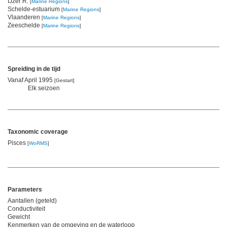
IJzer R.
[
Marine Regions
]
Schelde-estuarium
[
Marine Regions
]
Vlaanderen
[
Marine Regions
]
Zeeschelde
[
Marine Regions
]
Spreiding in de tijd
Vanaf April 1995
[Gestart]
Elk seizoen
Taxonomic coverage
Pisces
[
WoRMS
]
Parameters
Aantallen (geteld)
Conductiviteit
Gewicht
Kenmerken van de omgeving en de waterloop