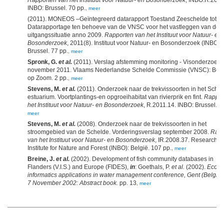
Rapporten van het Instituut voor Natuur- en Bosonderzoek
, INBO.R.2012
INBO: Brussel. 70 pp.
,
meer
(2011). MONEOS –Geïntegreerd datarapport Toestand Zeeschelde tot 2
Datarapportage ten behoeve van de VNSC voor het vastleggen van de
uitgangssituatie anno 2009.
Rapporten van het Instituut voor Natuur- en
Bosonderzoek
, 2011(8). Instituut voor Natuur- en Bosonderzoek (INBO):
Brussel. 77 pp.
,
meer
Spronk, G.
et al.
(2011). Verslag afstemming monitoring - Visonderzoek,
november 2011. Vlaams Nederlandse Schelde Commissie (VNSC): Ber
op Zoom. 2 pp.
,
meer
Stevens, M.
et al.
(2011). Onderzoek naar de trekvissoorten in het Schel
estuarium. Voortplantings-en opgroeihabitat van rivierprik en fint.
Rappor
het Instituut voor Natuur- en Bosonderzoek
, R.2011.14. INBO: Brussel. 7
meer
Stevens, M.
et al.
(2008). Onderzoek naar de trekvissoorten in het
stroomgebied van de Schelde. Vorderingsverslag september 2008.
Rapp
van het Instituut voor Natuur- en Bosonderzoek
, IR.2008.37. Research
Institute for Nature and Forest (INBO): België. 107 pp.
,
meer
Breine, J.
et al.
(2002). Development of fish community databases in
Flanders (V.I.S.) and Europe (FIDES),
in
: Goethals, P.
et al.
(2002).
Ecolo
informatics applications in water management conference, Gent (Belgium
7 November 2002: Abstract book.
pp. 13
,
meer