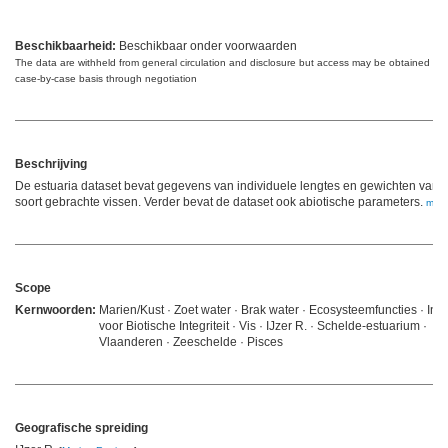
Beschikbaarheid:
Beschikbaar onder voorwaarden
The data are withheld from general circulation and disclosure but access may be obtained on
case-by-case basis through negotiation
Beschrijving
De estuaria dataset bevat gegevens van individuele lengtes en gewichten van t
soort gebrachte vissen. Verder bevat de dataset ook abiotische parameters.
mee
Scope
Kernwoorden:
Marien/Kust · Zoet water · Brak water · Ecosysteemfuncties · Ind
voor Biotische Integriteit · Vis · IJzer R. · Schelde-estuarium ·
Vlaanderen · Zeeschelde · Pisces
Geografische spreiding