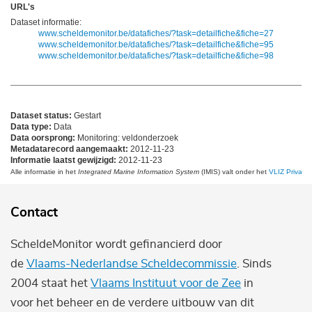
URL's
Dataset informatie:
www.scheldemonitor.be/datafiches/?task=detailfiche&fiche=27
www.scheldemonitor.be/datafiches/?task=detailfiche&fiche=95
www.scheldemonitor.be/datafiches/?task=detailfiche&fiche=98
Dataset status:
Gestart
Data type:
Data
Data oorsprong:
Monitoring: veldonderzoek
Metadatarecord aangemaakt:
2012-11-23
Informatie laatst gewijzigd:
2012-11-23
Alle informatie in het
Integrated Marine Information System
(IMIS) valt onder het
VLIZ Privacy 
Contact
ScheldeMonitor wordt gefinancierd door
de
Vlaams-Nederlandse Scheldecommissie
. Sinds
2004 staat het
Vlaams Instituut voor de Zee
in
voor het beheer en de verdere uitbouw van dit