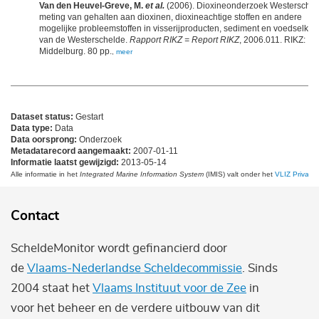
Van den Heuvel-Greve, M.
et al.
(2006). Dioxineonderzoek Westerschel
meting van gehalten aan dioxinen, dioxineachtige stoffen en andere
mogelijke probleemstoffen in visserijproducten, sediment en voedselket
van de Westerschelde.
Rapport RIKZ = Report RIKZ
, 2006.011. RIKZ:
Middelburg. 80 pp.
,
meer
Dataset status:
Gestart
Data type:
Data
Data oorsprong:
Onderzoek
Metadatarecord aangemaakt:
2007-01-11
Informatie laatst gewijzigd:
2013-05-14
Alle informatie in het
Integrated Marine Information System
(IMIS) valt onder het
VLIZ Privacy 
Contact
ScheldeMonitor wordt gefinancierd door
de
Vlaams-Nederlandse Scheldecommissie
. Sinds
2004 staat het
Vlaams Instituut voor de Zee
in
voor het beheer en de verdere uitbouw van dit