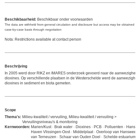
Beschikbaarheid:
Beschikbaar onder voorwaarden
The data are withheld from general circulation and disclosure but access may be obtained on
case-by-case basis through negotiation
Nota: Restrictions available at contact person
Beschrijving
In 2005 werd door RIKZ en IMARES onderzoek gevoerd naar de aanwezigheid
dioxines. Op verschillende plaatsen in de Westerschelde werd de aanwezighei
dioxines in sediment en biota gemeten.
Scope
Thema's:
Milieu-kwaliteit / vervuiling, Milieu-kwaliteit / vervuiling >
Vervuilingsniveau's & monitoring
Kernwoorden:
Marien/Kust · Brak water · Dioxines · PCB · Polluenten · Hanswe
Haven Vlissingen-Oost · Middelplaat · Overloop van Hansweert 
van Terneuzen · Schaar van Ouden Doel · Schelde-estuarium ·