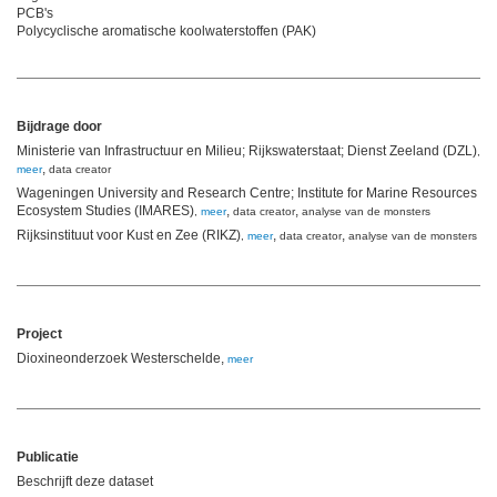
PCB's
Polycyclische aromatische koolwaterstoffen (PAK)
Bijdrage door
Ministerie van Infrastructuur en Milieu; Rijkswaterstaat; Dienst Zeeland (DZL)
,
,
meer
data creator
Wageningen University and Research Centre; Institute for Marine Resources a
Ecosystem Studies (IMARES)
,
,
,
meer
data creator
analyse van de monsters
Rijksinstituut voor Kust en Zee (RIKZ)
,
,
,
meer
data creator
analyse van de monsters
Project
Dioxineonderzoek Westerschelde,
meer
Publicatie
Beschrijft deze dataset