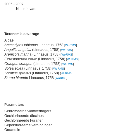
2005 - 2007
Niet relevant
Taxonomic coverage
Algae
Ammodytes tobianus
Linnaeus, 1758
[
WoRMS
]
Anguilla anguilla
(Linnaeus, 1758)
[
WoRMS
]
Arenicola marina
(Linnaeus, 1758)
[
WoRMS
]
Cerastoderma edule
(Linnaeus, 1758)
[
WoRMS
]
Crangon crangon
(Linnaeus, 1758)
[
WoRMS
]
Solea solea
(Linnaeus, 1758)
[
WoRMS
]
Sprattus sprattus
(Linnaeus, 1758)
[
WoRMS
]
Sterna hirundo
Linnaeus, 1758
[
WoRMS
]
Parameters
Gebromeerde vlamvertragers
Gechlorineerde dioxines
Gechlorineerde Furanen
Geperfluoreerde verbindingen
Organotin