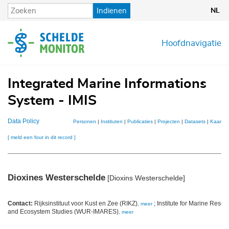
Overslaan
Indienen
NL
en
naar
de
Hoofdnavigatie
inhoud
gaan
Integrated Marine Informations
System - IMIS
Data Policy
Personen
|
Instituten
|
Publicaties
|
Projecten
|
Datasets
|
Kaarten
[ meld een fout in dit record ]
Dioxines Westerschelde
[Dioxins Westerschelde]
Contact:
Rijksinstituut voor Kust en Zee (RIKZ)
; Institute for Marine Resou
,
meer
and Ecosystem Studies (WUR-IMARES)
,
meer