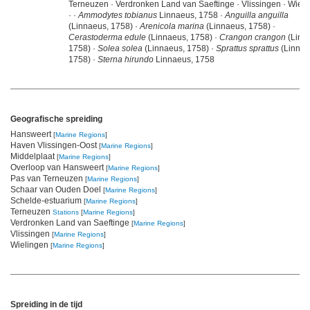
Terneuzen · Verdronken Land van Saeftinge · Vlissingen · Wiel
·
·
Ammodytes tobianus
Linnaeus, 1758 ·
Anguilla anguilla
(Linnaeus, 1758) ·
Arenicola marina
(Linnaeus, 1758) ·
Cerastoderma edule
(Linnaeus, 1758) ·
Crangon crangon
(Linn
1758) ·
Solea solea
(Linnaeus, 1758) ·
Sprattus sprattus
(Linnae
1758) ·
Sterna hirundo
Linnaeus, 1758
Geografische spreiding
Hansweert
[
Marine Regions
]
Haven Vlissingen-Oost
[
Marine Regions
]
Middelplaat
[
Marine Regions
]
Overloop van Hansweert
[
Marine Regions
]
Pas van Terneuzen
[
Marine Regions
]
Schaar van Ouden Doel
[
Marine Regions
]
Schelde-estuarium
[
Marine Regions
]
Terneuzen
Stations
[
Marine Regions
]
Verdronken Land van Saeftinge
[
Marine Regions
]
Vlissingen
[
Marine Regions
]
Wielingen
[
Marine Regions
]
Spreiding in de tijd