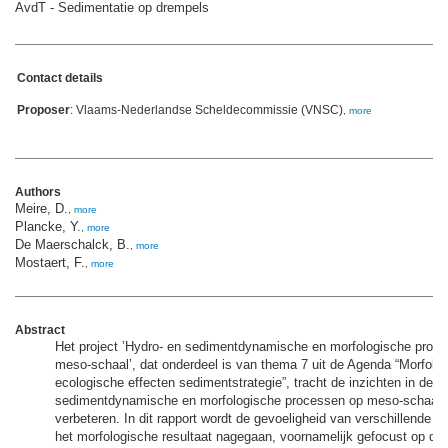
AvdT - Sedimentatie op drempels
Contact details
Proposer
: Vlaams-Nederlandse Scheldecommissie (VNSC)
,
more
Authors
Meire, D.
,
more
Plancke, Y.
,
more
De Maerschalck, B.
,
more
Mostaert, F.
,
more
Abstract
Het project ’Hydro- en sedimentdynamische en morfologische proc
meso-schaal’, dat onderdeel is van thema 7 uit de Agenda “Morfolo
ecologische effecten sedimentstrategie”, tracht de inzichten in de h
sedimentdynamische en morfologische processen op meso-schaal 
verbeteren. In dit rapport wordt de gevoeligheid van verschillende 
het morfologische resultaat nagegaan, voornamelijk gefocust op de