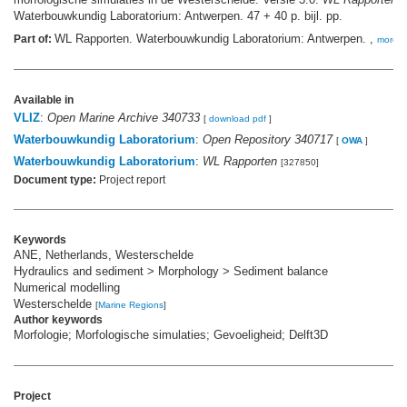
Waterbouwkundig Laboratorium: Antwerpen. 47 + 40 p. bijl. pp.
WL Rapporten. Waterbouwkundig Laboratorium: Antwerpen. ,
Part of:
more
Available in
VLIZ
:
Open Marine Archive 340733
[
download pdf
]
Waterbouwkundig Laboratorium
:
Open Repository 340717
[
OWA
]
Waterbouwkundig Laboratorium
:
WL Rapporten
[327850]
Document type:
Project report
Keywords
ANE, Netherlands, Westerschelde
Hydraulics and sediment > Morphology > Sediment balance
Numerical modelling
Westerschelde
[
Marine Regions
]
Author keywords
Morfologie; Morfologische simulaties; Gevoeligheid; Delft3D
Project