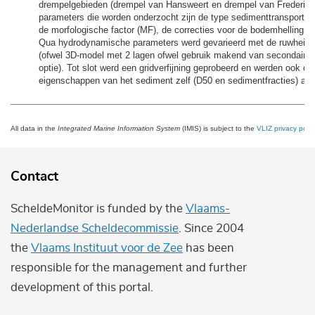
drempelgebieden (drempel van Hansweert en drempel van Frederik)
parameters die worden onderzocht zijn de type sedimenttransport fo
de morfologische factor (MF), de correcties voor de bodemhelling (
Qua hydrodynamische parameters werd gevarieerd met de ruwheid, 
(ofwel 3D-model met 2 lagen ofwel gebruik makend van secondaire 
optie). Tot slot werd een gridverfijning geprobeerd en werden ook de
eigenschappen van het sediment zelf (D50 en sedimentfracties) aa
All data in the
Integrated Marine Information System
(IMIS) is subject to the
VLIZ privacy polic
Contact
ScheldeMonitor is funded by the
Vlaams-
Nederlandse Scheldecommissie
. Since 2004
the
Vlaams Instituut voor de Zee
has been
responsible for the management and further
development of this portal.