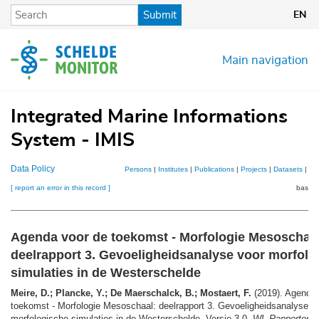
Skip
Submit
EN
to
main
content
Main navigation
Integrated Marine Informations
System - IMIS
Data Policy
Persons
|
Institutes
|
Publications
|
Projects
|
Datasets
|
Ma
[ report an error in this record ]
basket
Agenda voor de toekomst - Morfologie Mesoschaal
deelrapport 3. Gevoeligheidsanalyse voor morfolo
simulaties in de Westerschelde
Meire, D.; Plancke, Y.; De Maerschalck, B.; Mostaert, F.
(2019). Agenda 
toekomst - Morfologie Mesoschaal: deelrapport 3. Gevoeligheidsanalyse v
morfologische simulaties in de Westerschelde. Versie 3.0.
WL Rapporten
,