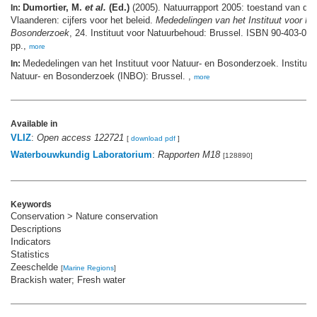
Dumortier, M.
et al.
(Ed.)
(2005). Natuurrapport 2005: toestand van de 
In:
Vlaanderen: cijfers voor het beleid.
Mededelingen van het Instituut voor Na
Bosonderzoek
, 24. Instituut voor Natuurbehoud: Brussel. ISBN 90-403-022
pp.,
more
Mededelingen van het Instituut voor Natuur- en Bosonderzoek. Instituut
In:
Natuur- en Bosonderzoek (INBO): Brussel. ,
more
Available in
VLIZ
:
Open access 122721
[
download pdf
]
Waterbouwkundig Laboratorium
:
Rapporten M18
[128890]
Keywords
Conservation > Nature conservation
Descriptions
Indicators
Statistics
Zeeschelde
[
Marine Regions
]
Brackish water; Fresh water