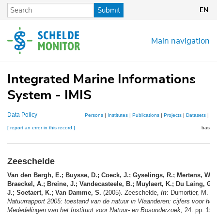
Skip
Submit
EN
to
main
content
Main navigation
Integrated Marine Informations
System - IMIS
Data Policy
Persons
|
Institutes
|
Publications
|
Projects
|
Datasets
|
Ma
[ report an error in this record ]
basket
Zeeschelde
Van den Bergh, E.; Buysse, D.; Coeck, J.; Gyselings, R.; Mertens, W.;
Braeckel, A.; Breine, J.; Vandecasteele, B.; Muylaert, K.; Du Laing, G.
J.; Soetaert, K.; Van Damme, S.
(2005). Zeeschelde,
in
: Dumortier, M.
et
Natuurrapport 2005: toestand van de natuur in Vlaanderen: cijfers voor het 
Mededelingen van het Instituut voor Natuur- en Bosonderzoek,
24: pp. 153