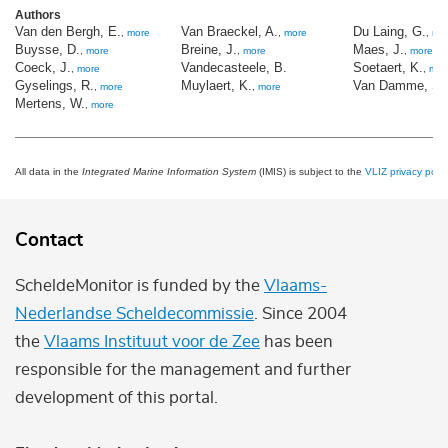
Authors
Van den Bergh, E.
Van Braeckel, A.
Du Laing, G.
,
more
,
more
,
mo
Buysse, D.
Breine, J.
Maes, J.
,
more
,
more
,
more
Coeck, J.
Vandecasteele, B.
Soetaert, K.
,
more
,
mor
Gyselings, R.
Muylaert, K.
Van Damme, S.
,
more
,
more
Mertens, W.
,
more
All data in the
Integrated Marine Information System
(IMIS) is subject to the
VLIZ privacy polic
Contact
ScheldeMonitor is funded by the
Vlaams-
Nederlandse Scheldecommissie
. Since 2004
the
Vlaams Instituut voor de Zee
has been
responsible for the management and further
development of this portal.