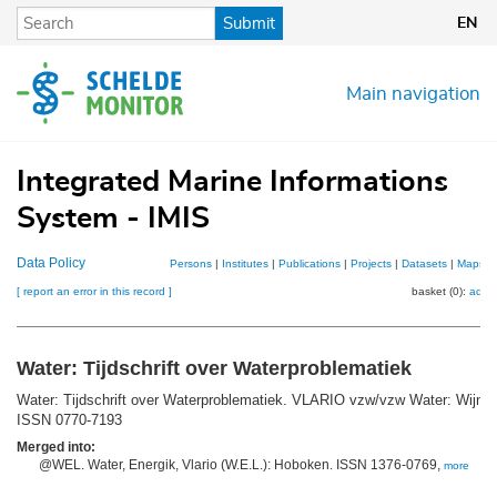
Skip
Submit
EN
to
main
content
Main navigation
Integrated Marine Informations
System - IMIS
Data Policy
Persons
|
Institutes
|
Publications
|
Projects
|
Datasets
|
Maps
[ report an error in this record ]
basket (0):
add
Water: Tijdschrift over Waterproblematiek
Water: Tijdschrift over Waterproblematiek. VLARIO vzw/vzw Water: Wijne
ISSN 0770-7193
Merged into:
@WEL. Water, Energik, Vlario (W.E.L.): Hoboken. ISSN 1376-0769,
more