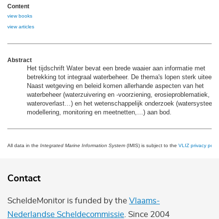
Content
view books
view articles
Abstract
Het tijdschrift Water bevat een brede waaier aan informatie met
betrekking tot integraal waterbeheer. De thema's lopen sterk uiteen.
Naast wetgeving en beleid komen allerhande aspecten van het
waterbeheer (waterzuivering en -voorziening, erosieproblematiek,
wateroverlast…) en het wetenschappelijk onderzoek (watersysteem
modellering, monitoring en meetnetten,…) aan bod.
All data in the
Integrated Marine Information System
(IMIS) is subject to the
VLIZ privacy polic
Contact
ScheldeMonitor is funded by the
Vlaams-
Nederlandse Scheldecommissie
. Since 2004