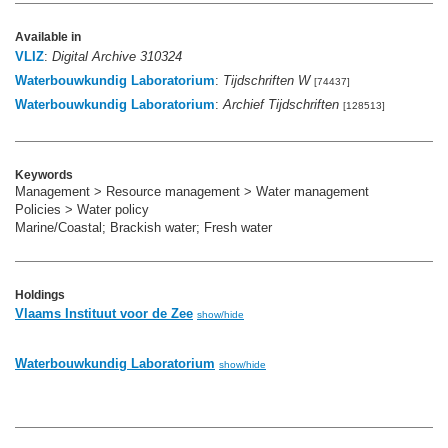
Available in
VLIZ
:
Digital Archive 310324
Waterbouwkundig Laboratorium
:
Tijdschriften W
[74437]
Waterbouwkundig Laboratorium
:
Archief Tijdschriften
[128513]
Keywords
Management > Resource management > Water management
Policies > Water policy
Marine/Coastal; Brackish water; Fresh water
Holdings
Vlaams Instituut voor de Zee
show/hide
Waterbouwkundig Laboratorium
show/hide