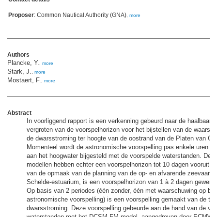
Proposer
: Common Nautical Authority (GNA)
,
more
Authors
Plancke, Y.
,
more
Stark, J.
,
more
Mostaert, F.
,
more
Abstract
In voorliggend rapport is een verkenning gebeurd naar de haalbaarh
vergroten van de voorspelhorizon voor het bijstellen van de waarsc
de dwarsstroming ter hoogte van de oostrand van de Platen van Os
Momenteel wordt de astronomische voorspelling pas enkele uren v
aan het hoogwater bijgesteld met de voorspelde waterstanden. De o
modellen hebben echter een voorspelhorizon tot 10 dagen vooruit. I
van de opmaak van de planning van de op- en afvarende zeevaart i
Schelde-estuarium, is een voorspelhorizon van 1 à 2 dagen gewenst
Op basis van 2 periodes (één zonder, één met waarschuwing op bas
astronomische voorspelling) is een voorspelling gemaakt van de te
dwarsstroming. Deze voorspelling gebeurde aan de hand van de vo
waterstanden met het DCSM FM model, aangedreven door ECMWF