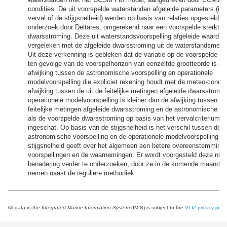
condities. De uit voorspelde waterstanden afgeleide parameters (in 
verval of de stijgsnelheid) werden op basis van relaties opgesteld in
onderzoek door Deltares, omgerekend naar een voorspelde sterkte 
dwarsstroming. Deze uit waterstandsvoorspelling afgeleide waarde
vergeleken met de afgeleide dwarsstroming uit de waterstandsmeti
Uit deze verkenning is gebleken dat de variatie op de voorspelde d
ten gevolge van de voorspelhorizon van eenzelfde grootteorde is al
afwijking tussen de astronomische voorspelling en operationele
modelvoorspelling die expliciet rekening houdt met de meteo-condit
afwijking tussen de uit de feitelijke metingen afgeleide dwarsstromi
operationele modelvoorspelling is kleiner dan de afwijking tussen de
feitelijke metingen afgeleide dwarsstroming en de astronomische vo
als de voorspelde dwarsstroming op basis van het vervalcriterium w
ingeschat. Op basis van de stijgsnelheid is het verschil tussen de
astronomische voorspelling en de operationele modelvoorspelling kl
stijgsnelheid geeft over het algemeen een betere overeenstemming
voorspellingen en de waarnemingen. Er wordt voorgesteld deze nie
benadering verder te onderzoeken, door ze in de komende maanden
nemen naast de reguliere methodiek.
All data in the
Integrated Marine Information System
(IMIS) is subject to the
VLIZ privacy polic