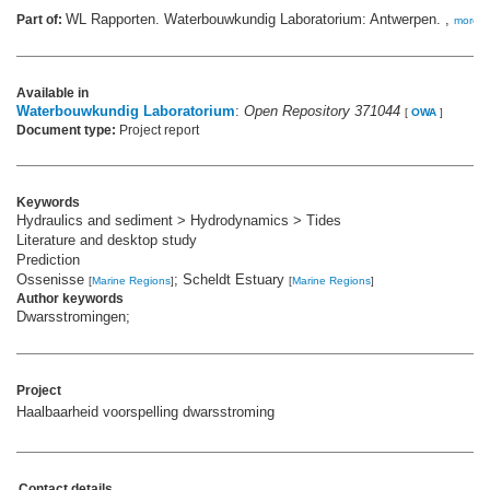
WL Rapporten. Waterbouwkundig Laboratorium: Antwerpen. ,
Part of:
more
Available in
Waterbouwkundig Laboratorium
:
Open Repository 371044
[
OWA
]
Document type:
Project report
Keywords
Hydraulics and sediment > Hydrodynamics > Tides
Literature and desktop study
Prediction
Ossenisse
; Scheldt Estuary
[
Marine Regions
]
[
Marine Regions
]
Author keywords
Dwarsstromingen;
Project
Haalbaarheid voorspelling dwarsstroming
Contact details