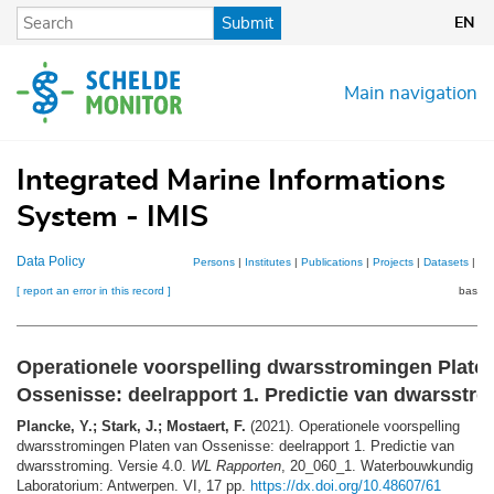
Skip
Submit
EN
to
main
content
Main navigation
Integrated Marine Informations
System - IMIS
Data Policy
Persons
|
Institutes
|
Publications
|
Projects
|
Datasets
|
Ma
[ report an error in this record ]
basket
Operationele voorspelling dwarsstromingen Plate
Ossenisse: deelrapport 1. Predictie van dwarsstr
Plancke, Y.; Stark, J.; Mostaert, F.
(2021). Operationele voorspelling
dwarsstromingen Platen van Ossenisse: deelrapport 1. Predictie van
dwarsstroming. Versie 4.0.
WL Rapporten
, 20_060_1. Waterbouwkundig
Laboratorium: Antwerpen. VI, 17 pp.
https://dx.doi.org/10.48607/61